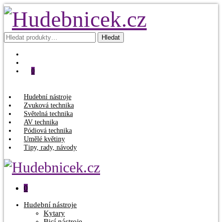
Hledat:
Hledat
0
Hudební nástroje
Zvuková technika
Světelná technika
AV technika
Pódiová technika
Umělé květiny
Tipy, rady, návody
0
Hudební nástroje
Kytary
Bicí nástroje