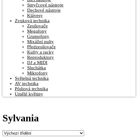
Smyčcové nástroje
Dechové nástroje
Klávesy
Zvuková technika
Zesilovače
Megafony
Gramofony
Mixážní pulty
Předzesilovače
Kufry a racky
Reproduktory
DJ a MIDI
Sluchátka
Mikrofony
Světelná technika
AV technika
Pódiová technika
Umělé květiny
Sylvania