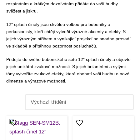
rozpínáním a krátkým dozníváním přidáte do vaší hudby
svěžest a jiskru.
12″ splash činely jsou skvělou volbou pro bubeníky a
perkusionisty, kteří chtějí vytvořit výrazné akcenty a efekty. S
jejich výrazným střihem a vynikající projekcí se snadno prosadí
ve skladbě a přitáhnou pozornost posluchačů.
Přidejte do svého bubenického setu 12″ splash činely a objevte
jejich unikátní zvukové možnosti. S jejich brilantními a sytými
tóny vytvoříte zvukové efekty, které obohatí vaši hudbu o nové
dimenze a výrazové možnosti.