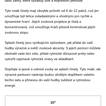
další žánry, které vyžadují živé a expresivní perkuse.
Tyto malé činely mají obvykle průměr od 6 do 12 palců, což jim
umožňuje být lehce ovladatelnými a vhodnými pro rychlé a
dynamické hraní. Jejich zvuková projekce je čistá a
koncentrovaná, což umožňuje hráči přesně kontrolovat jejich
zvukovou stopu.
Splash činely jsou vynikajícím způsobem, jak přidat do vaší
hudby výrazné a svěží zvukové akcenty. S jejich pomocí můžete
obohatit vaše bicí sólo, přidat rytmické důrazové prvky nebo
vytvořit zajímavé rytmické vrstvy ve skladbách.
Dopřejte si jasné a oslnivé zvuky se splash činely. Tyto malé, ale
výrazné perkusní nástroje budou skvělým doplňkem vašeho
bicího setu a přinesou do vaší hudby svěžest a rytmickou
energii.
10"