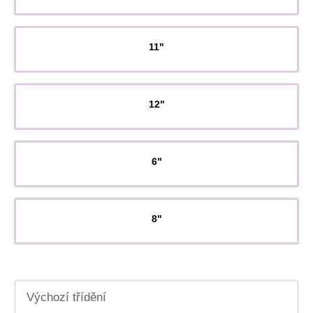
11"
12"
6"
8"