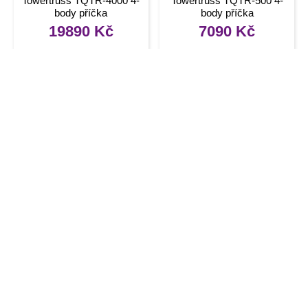
Towertruss TQTR-4000 4-
Towertruss TQTR-500 4-
body příčka
body příčka
19890
Kč
7090
Kč