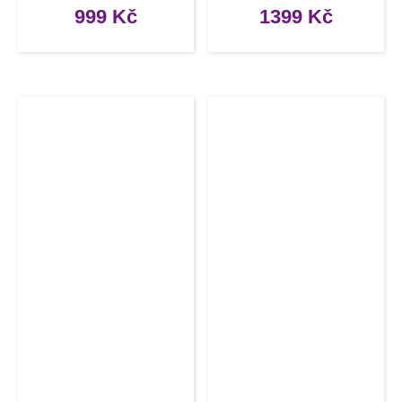
cm
cm
999
Kč
1399
Kč