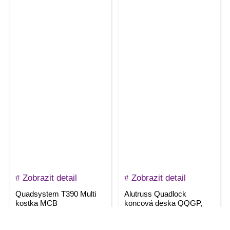
Zobrazit detail
Zobrazit detail
Quadsystem T390 Multi
Alutruss Quadlock
kostka MCB
koncová deska QQGP,
50×50 cm
17790
Kč
3990
Kč