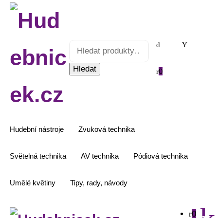
Hledat:
Hledat
0
Hudební nástroje
Zvuková technika
Světelná technika
AV technika
Pódiová technika
Umělé květiny
Tipy, rady, návody
0