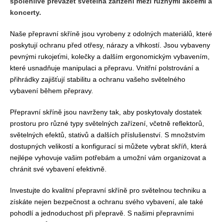
spolehlivě převážet světelná zařízení mezi různými akcemi a
koncerty.
Naše přepravní skříně jsou vyrobeny z odolných materiálů, které
poskytují ochranu před otřesy, nárazy a vlhkostí. Jsou vybaveny
pevnými rukojeťmi, kolečky a dalším ergonomickým vybavením,
které usnadňuje manipulaci a přepravu. Vnitřní polstrování a
přihrádky zajišťují stabilitu a ochranu vašeho světelného
vybavení během přepravy.
Přepravní skříně jsou navrženy tak, aby poskytovaly dostatek
prostoru pro různé typy světelných zařízení, včetně reflektorů,
světelných efektů, stativů a dalších příslušenství. S množstvím
dostupných velikostí a konfigurací si můžete vybrat skříň, která
nejlépe vyhovuje vašim potřebám a umožní vám organizovat a
chránit své vybavení efektivně.
Investujte do kvalitní přepravní skříně pro světelnou techniku a
získáte nejen bezpečnost a ochranu svého vybavení, ale také
pohodlí a jednoduchost při přepravě. S našimi přepravními