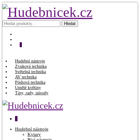
Hledat:
Hledat
0
Hudební nástroje
Zvuková technika
Světelná technika
AV technika
Pódiová technika
Umělé květiny
Tipy, rady, návody
0
Hudební nástroje
Kytary
Bicí nástroje