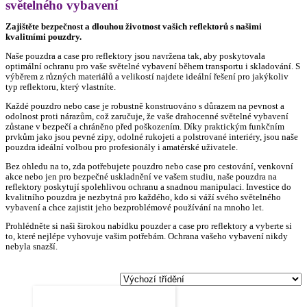
světelného vybavení
Zajištěte bezpečnost a dlouhou životnost vašich reflektorů s našimi
kvalitními pouzdry.
Naše pouzdra a case pro reflektory jsou navržena tak, aby poskytovala
optimální ochranu pro vaše světelné vybavení během transportu i skladování. S
výběrem z různých materiálů a velikostí najdete ideální řešení pro jakýkoliv
typ reflektoru, který vlastníte.
Každé pouzdro nebo case je robustně konstruováno s důrazem na pevnost a
odolnost proti nárazům, což zaručuje, že vaše drahocenné světelné vybavení
zůstane v bezpečí a chráněno před poškozením. Díky praktickým funkčním
prvkům jako jsou pevné zipy, odolné rukojeti a polstrované interiéry, jsou naše
pouzdra ideální volbou pro profesionály i amatérské uživatele.
Bez ohledu na to, zda potřebujete pouzdro nebo case pro cestování, venkovní
akce nebo jen pro bezpečné uskladnění ve vašem studiu, naše pouzdra na
reflektory poskytují spolehlivou ochranu a snadnou manipulaci. Investice do
kvalitního pouzdra je nezbytná pro každého, kdo si váží svého světelného
vybavení a chce zajistit jeho bezproblémové používání na mnoho let.
Prohlédněte si naši širokou nabídku pouzder a case pro reflektory a vyberte si
to, které nejlépe vyhovuje vašim potřebám. Ochrana vašeho vybavení nikdy
nebyla snazší.