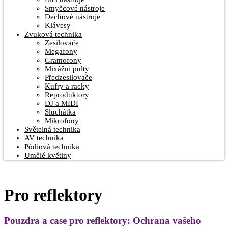
Smyčcové nástroje
Dechové nástroje
Klávesy
Zvuková technika
Zesilovače
Megafony
Gramofony
Mixážní pulty
Předzesilovače
Kufry a racky
Reproduktory
DJ a MIDI
Sluchátka
Mikrofony
Světelná technika
AV technika
Pódiová technika
Umělé květiny
Pro reflektory
Pouzdra a case pro reflektory: Ochrana vašeho