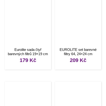
Eurolite sada čtyř
EUROLITE set barevné
barevných filtrů 19×19 cm
filtry 64, 24×24 cm
179
Kč
209
Kč