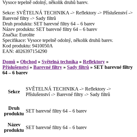
Vysoce tepelně odolný, několik druhů barev.
Sekce: SVĚTELNÁ TECHNIKA -> Reflektory -> Příslušenství ->
Barevné filtry -> Sady filtrů
Druh produktu: SET barevné filtry 64 – 6 barev
Název produktu: SET barevné filtry 64 – 6 barev
Značka: Eurolite
Specifikace: Vysoce tepelně odolný, několik druhů barev.
Kod produktu: 9410050A
EAN: 4026397154290
Domů
»
Obchod
»
Světelná technika
»
Reflektory
»
Příslušenství
»
Barevné filtry
»
Sady filtrů
»
SET barevné filtry
64 – 6 barev
SVĚTELNÁ TECHNIKA -> Reflektory ->
Sekce
Příslušenství -> Barevné filtry -> Sady filtrů
Druh
SET barevné filtry 64 – 6 barev
produktu
Název
SET barevné filtry 64 – 6 barev
produktu