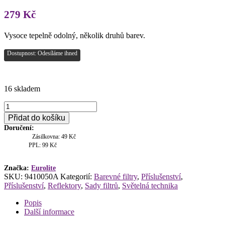
279
Kč
Vysoce tepelně odolný, několik druhů barev.
Dostupnost: Odesíláme ihned
16 skladem
SET
barevné
Přidat do košíku
filtry
Doručení:
64
Zásilkovna: 49 Kč
-
PPL: 99 Kč
6
barev
množství
Značka:
Eurolite
SKU:
9410050A
Kategorií:
Barevné filtry
,
Příslušenství
,
Příslušenství
,
Reflektory
,
Sady filtrů
,
Světelná technika
Popis
Další informace