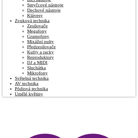
Smyčcové nástroje
Dechové nástroje
Klávesy
Zvuková technika
Zesilovače
Megafony
Gramofony
Mixážní pulty
Předzesilovače
Kufry a racky
Reproduktory
DJ a MIDI
Sluchátka
Mikrofony
Světelná technika
AV technika
Pódiová technika
Umělé květiny