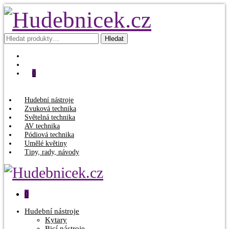
Hledat:
Hledat
0
Hudební nástroje
Zvuková technika
Světelná technika
AV technika
Pódiová technika
Umělé květiny
Tipy, rady, návody
0
Hudební nástroje
Kytary
Bicí nástroje