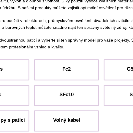
litu, výkon a dlouhou životnost. Díky použití vysoce kvalitních materi
a údržbu. S našimi produkty můžete zajistit optimální osvětlení pro různ
pro použití v reflektorech, průmyslovém osvětlení, divadelních svítidle
d a barevných teplot můžete snadno najít ten správný světelný zdroj, k
dvoustrannou paticí a vyberte si ten správný model pro vaše projekty. S 
tem profesionální vzhled a kvalitu.
s
Fc2
G
s
SFc10
S
py s paticí
Volný kabel