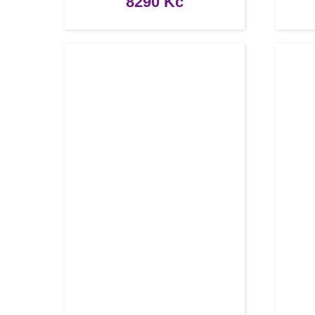
8290
Kč