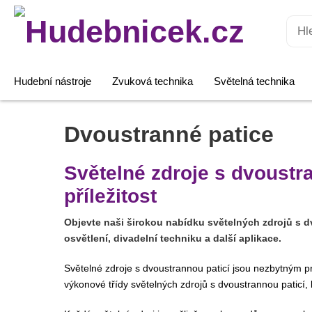
Hledat:
Hudební nástroje
Zvuková technika
Světelná technika
Dvoustranné patice
Světelné zdroje s dvoustra
příležitost
Objevte naši širokou nabídku světelných zdrojů s dv
osvětlení, divadelní techniku a další aplikace.
Světelné zdroje s dvoustrannou paticí jsou nezbytným pr
výkonové třídy světelných zdrojů s dvoustrannou paticí,