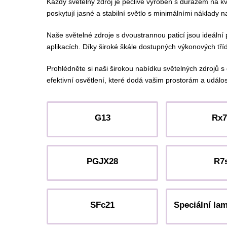
Každý světelný zdroj je pečlivě vyroben s důrazem na kva
poskytují jasné a stabilní světlo s minimálními náklady n
Naše světelné zdroje s dvoustrannou paticí jsou ideální 
aplikacích. Díky široké škále dostupných výkonových tří
Prohlédněte si naši širokou nabídku světelných zdrojů s 
efektivní osvětlení, které dodá vašim prostorám a událos
G13
Rx7
PGJX28
R7
SFc21
Speciální lam