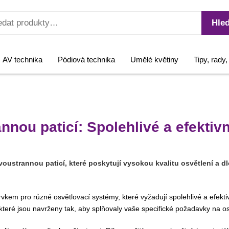
Hled
AV technika
Pódiová technika
Umělé květiny
Tipy, rady
nnou paticí: Spolehlivé a efektiv
oustrannou paticí, které poskytují vysokou kvalitu osvětlení a dl
vkem pro různé osvětlovací systémy, které vyžadují spolehlivé a efekti
 které jsou navrženy tak, aby splňovaly vaše specifické požadavky na os