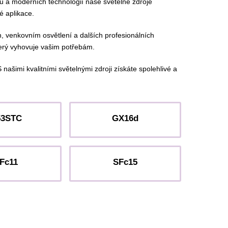
álů a moderních technologií naše světelné zdroje
é aplikace.
ch, venkovním osvětlení a dalších profesionálních
terý vyhovuje vašim potřebám.
našimi kvalitními světelnými zdroji získáte spolehlivé a
53STC
GX16d
Fc11
SFc15