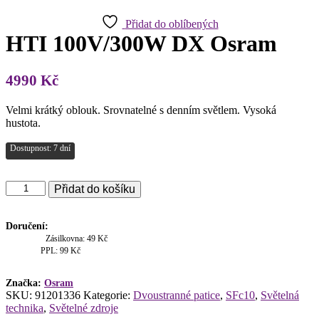
Přidat do oblíbených
HTI 100V/300W DX Osram
4990
Kč
Velmi krátký oblouk. Srovnatelné s denním světlem. Vysoká
hustota.
Dostupnost: 7 dní
HTI
Přidat do košíku
100V/300W
DX
Osram
Doručení:
množství
Zásilkovna: 49 Kč
PPL: 99 Kč
Značka:
Osram
SKU:
91201336
Kategorie:
Dvoustranné patice
,
SFc10
,
Světelná
technika
,
Světelné zdroje