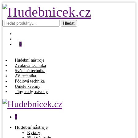
Hledat:
Hledat
0
Hudební nástroje
Zvuková technika
Světelná technika
AV technika
Pódiová technika
Umělé květiny
Tipy, rady, návody
0
Hudební nástroje
Kytary
Bicí nástroje