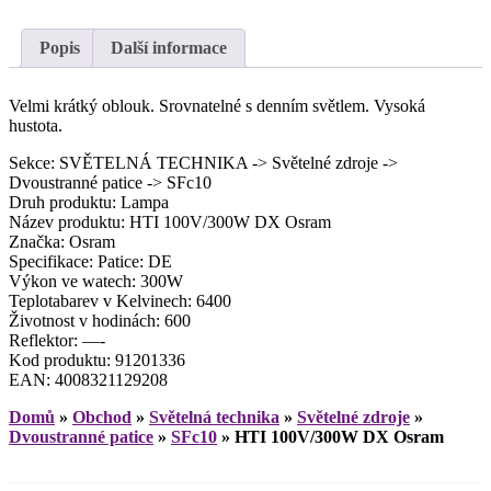
Popis
Další informace
Velmi krátký oblouk. Srovnatelné s denním světlem. Vysoká
hustota.
Sekce: SVĚTELNÁ TECHNIKA -> Světelné zdroje ->
Dvoustranné patice -> SFc10
Druh produktu: Lampa
Název produktu: HTI 100V/300W DX Osram
Značka: Osram
Specifikace: Patice: DE
Výkon ve watech: 300W
Teplotabarev v Kelvinech: 6400
Životnost v hodinách: 600
Reflektor: —-
Kod produktu: 91201336
EAN: 4008321129208
Domů
»
Obchod
»
Světelná technika
»
Světelné zdroje
»
Dvoustranné patice
»
SFc10
»
HTI 100V/300W DX Osram