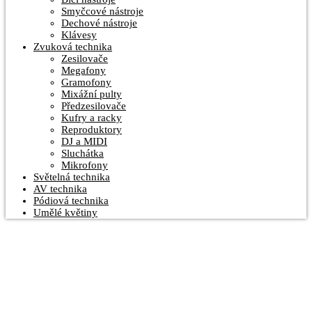
Smyčcové nástroje
Dechové nástroje
Klávesy
Zvuková technika
Zesilovače
Megafony
Gramofony
Mixážní pulty
Předzesilovače
Kufry a racky
Reproduktory
DJ a MIDI
Sluchátka
Mikrofony
Světelná technika
AV technika
Pódiová technika
Umělé květiny