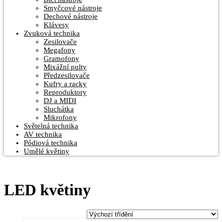
Smyčcové nástroje
Dechové nástroje
Klávesy
Zvuková technika
Zesilovače
Megafony
Gramofony
Mixážní pulty
Předzesilovače
Kufry a racky
Reproduktory
DJ a MIDI
Sluchátka
Mikrofony
Světelná technika
AV technika
Pódiová technika
Umělé květiny
LED květiny