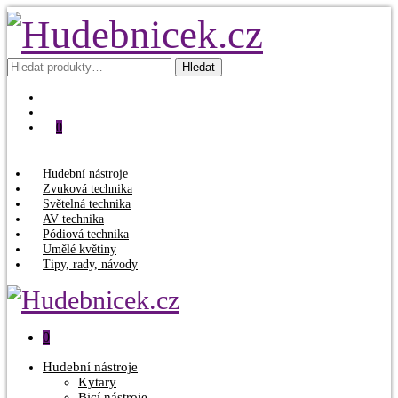
Hledat:
Hledat
0
Hudební nástroje
Zvuková technika
Světelná technika
AV technika
Pódiová technika
Umělé květiny
Tipy, rady, návody
0
Hudební nástroje
Kytary
Bicí nástroje