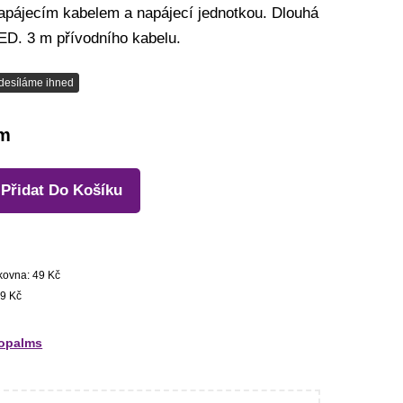
napájecím kabelem a napájecí jednotkou. Dlouhá
LED. 3 m přívodního kabelu.
desíláme ihned
em
Přidat Do Košíku
kovna: 49 Kč
9 Kč
opalms