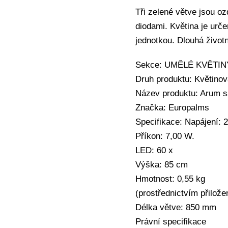
Tři zelené větve jsou oz
diodami. Květina je urče
jednotkou. Dlouhá život
Sekce: UMĚLÉ KVĚTINY
Druh produktu: Květino
Název produktu: Arum s
Značka: Europalms
Specifikace: Napájení: 
Příkon: 7,00 W.
LED: 60 x
Výška: 85 cm
Hmotnost: 0,55 kg
(prostřednictvím přilož
Délka větve: 850 mm
Právní specifikace