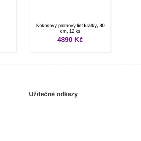
Kokosový palmový list krátký, 80
cm, 12 ks
4890
Kč
Užitečné odkazy
Můj účet
Oblíbené