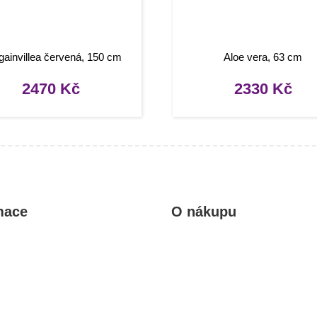
ainvillea červená, 150 cm
Aloe vera, 63 cm
2470
Kč
2330
Kč
mace
O nákupu
kty
Obchodní podmínky
rady, návody
Reklamace a vrácení zboží
Informace o dopravě a platbě
Ochrana osobních údajů