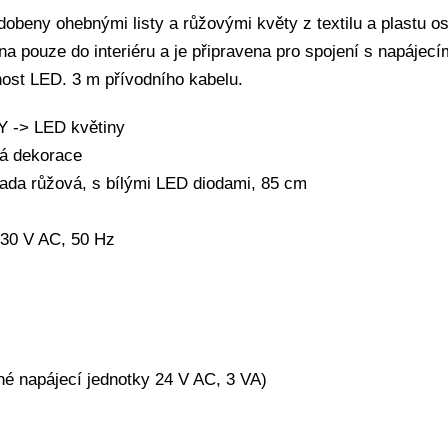
dobeny ohebnými listy a růžovými květy z textilu a plastu o
na pouze do interiéru a je připravena pro spojení s napájec
nost LED. 3 m přívodního kabelu.
 -> LED květiny
vá dekorace
ada růžová, s bílými LED diodami, 85 cm
230 V AC, 50 Hz
ené napájecí jednotky 24 V AC, 3 VA)