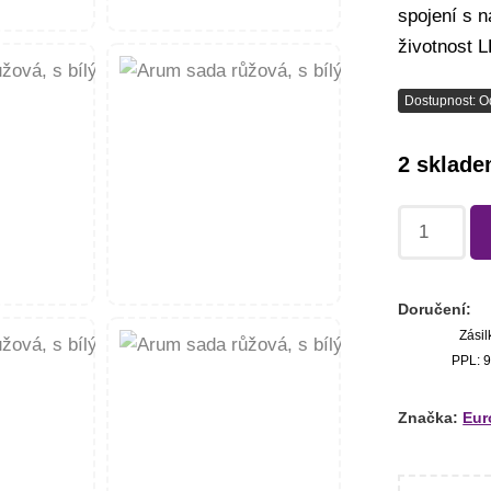
spojení s 
životnost 
Dostupnost: O
2 sklad
Doručení:
Zásil
PPL: 9
Značka:
Eur