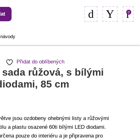
0
at
, návody
Přidat do oblíbených
sada růžová, s bílými
diodami, 85 cm
 větve jsou ozdobeny ohebnými listy a růžovými
tilu a plastu osazené 60ti bílými LED diodami.
určena pouze do interiéru a je připravena pro