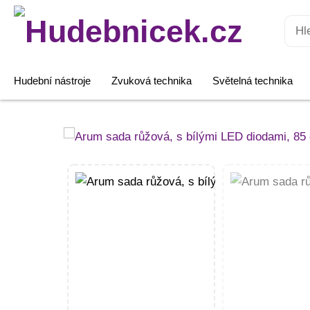
Hledat:
Hudební nástroje
Zvuková technika
Světelná technika
Arum
sada
růžová,
s
bílými
LED
diodami,
85
cm