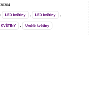
330304
e:
,
,
LED květiny
LED květiny
,
 KVĚTINY
Umělé květiny