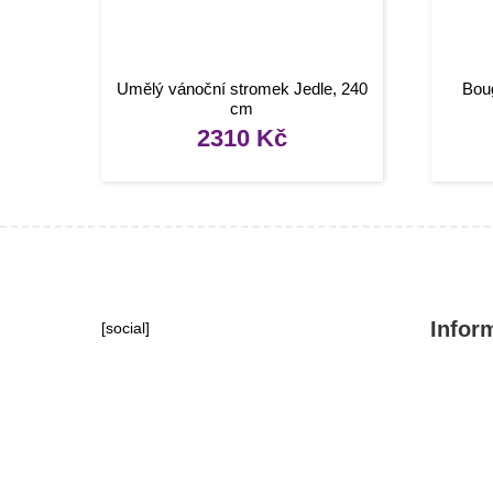
Umělý vánoční stromek Jedle, 240
Boug
cm
2310
Kč
Infor
[social]
Konta
Tipy, 