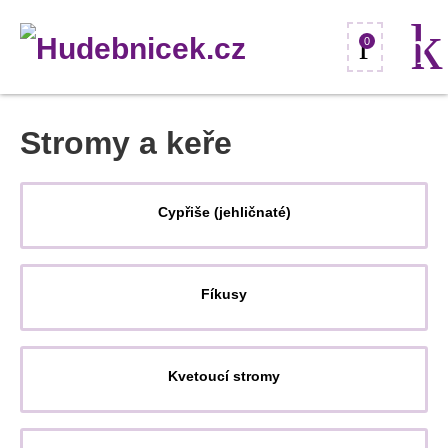
0
Stromy a keře
Cypřiše (jehličnaté)
Fíkusy
Kvetoucí stromy