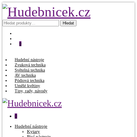
Hledat:
Hledat
0
Hudební nástroje
Zvuková technika
Světelná technika
AV technika
Pódiová technika
Umělé květiny
Tipy, rady, návody
0
Hudební nástroje
Kytary
Bicí nástroje