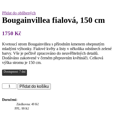
Přidat do oblíbených
Bougainvillea fialová, 150 cm
1750
Kč
Kvetoucí strom Bougainvillea s přírodním kmenem obepnutým
mladými výhonky. Fialové květy a listy v několika odstínech zelené
barvy. Vše je pečlivě zpracováno do neuvěřitelných detailů.
Dodáváno zakotvené v černém přepravním květináči. Celková
výška stromu je 150 cm.
Dostupnost: 7 dní
Bougainvillea
Přidat do košíku
fialová,
150
cm
Doručení:
množství
Zásilkovna: 49 Kč
PPL: 99 Kč