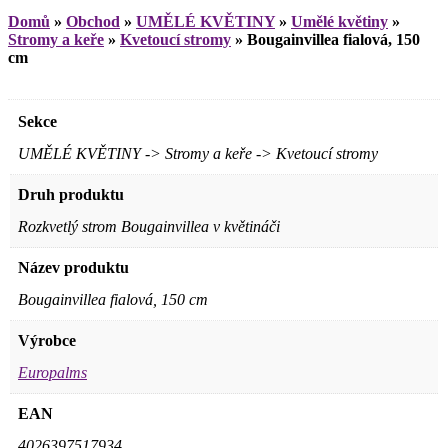
Domů
»
Obchod
»
UMĚLÉ KVĚTINY
»
Umělé květiny
»
Stromy a keře
»
Kvetoucí stromy
»
Bougainvillea fialová, 150
cm
Sekce
UMĚLÉ KVĚTINY -> Stromy a keře -> Kvetoucí stromy
Druh produktu
Rozkvetlý strom Bougainvillea v květináči
Název produktu
Bougainvillea fialová, 150 cm
Výrobce
Europalms
EAN
4026397517934