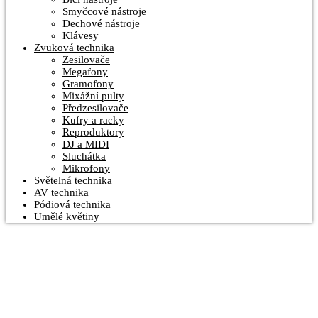
Smyčcové nástroje
Dechové nástroje
Klávesy
Zvuková technika
Zesilovače
Megafony
Gramofony
Mixážní pulty
Předzesilovače
Kufry a racky
Reproduktory
DJ a MIDI
Sluchátka
Mikrofony
Světelná technika
AV technika
Pódiová technika
Umělé květiny