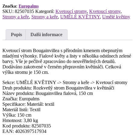
Značka:
Europalms
SKU:
82507035
Kategorií:
Kvetoucí stromy
,
Kvetoucí stromy
,
Stromy a keře
,
Stromy a keře
,
UMĚLÉ KVĚTINY
,
Umělé květiny
Popis
Další informace
Kvetoucí strom Bougainvillea s přírodním kmenem obepnutým
mladými výhonky. Fialové květy a listy v několika odstínech zelené
barvy. Vše je pečlivě zpracováno do neuvěřitelných detailů.
Dodáváno zakotvené v černém přepravním květináči. Celková
výška stromu je 150 cm.
Sekce: UMĚLÉ KVĚTINY -> Stromy a keře -> Kvetoucí stromy
Druh produktu: Rozkvetlý strom Bougainvillea v květináči
Název produktu: Bougainvillea fialová, 150 cm
Značka: Europalms
Specifikace: Materiál: textil
Materiál listů: Textil
Výška: 150 cm
Hmotnost: 3,80 kg
Kod produktu: 82507035
EAN: 4026397517934