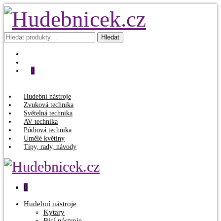
Hledat:
Hledat
0
Hudební nástroje
Zvuková technika
Světelná technika
AV technika
Pódiová technika
Umělé květiny
Tipy, rady, návody
0
Hudební nástroje
Kytary
Bicí nástroje