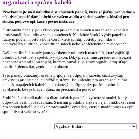
organizaci a správu kabelů
Prozkoumejte naši nabídku distribučních panelů, které zajišťují přehledné a
efektivní uspořádání kabelů ve vašem audio a video systému. Ideální pro
studia, pódiové aplikace i pevné instalace.
Distribuční panely jsou klíčovým prvkem pro správu a organizaci kabelů v
profesionálních audio a video systémech. Nabízíme široký výběr panelů s
různým počtem portů a konektorů, které splňují potřeby techniků v
nahrávacích studiích, koncertních sálech nebo konferenčních místnostech.
Naše distribuční panely jsou vyrobeny z odolných materiálů, které zajišťují
dlouhou životnost a spolehlivý výkon. Díky preciznímu zpracování nabízejí
bezpečné a stabilní připojení, které minimalizuje ztráty signálu a zajišťuje
kvalitní přenos dat, zvuku nebo obrazu.
Tyto panely umožňují snadné připojení a odpojení kabelů, čímž zvyšují
efektivitu při instalaci a údržbě systému. Jsou ideální pro organizaci audio
kabelů, napájecích kabelů nebo datových připojení v profesionálních
aplikacích, kde je kladen důraz na preciznost a pořádek.
Prohlédněte si naši nabídku distribučních panelů a vyberte si model, který
odpovídá vašim požadavkům. S našimi produkty získáte nejen praktické řešení
pro správu kabelů, ale také profesionální výsledek, který usnadní práci a zvýší
spolehlivost vašeho systému.