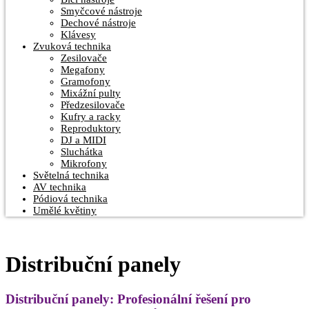
Smyčcové nástroje
Dechové nástroje
Klávesy
Zvuková technika
Zesilovače
Megafony
Gramofony
Mixážní pulty
Předzesilovače
Kufry a racky
Reproduktory
DJ a MIDI
Sluchátka
Mikrofony
Světelná technika
AV technika
Pódiová technika
Umělé květiny
Distribuční panely
Distribuční panely: Profesionální řešení pro