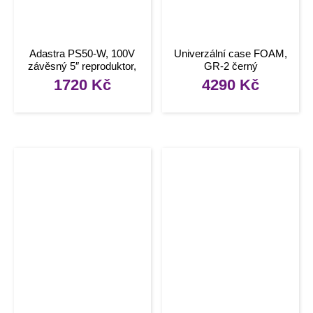
Adastra PS50-W, 100V
Univerzální case FOAM,
závěsný 5″ reproduktor,
GR-2 černý
20W, bílý
1720
Kč
4290
Kč