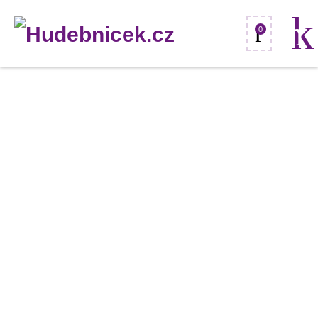
0
Eurolite
SB-
1050
CEE
19",
rozvaděč
32A
množství