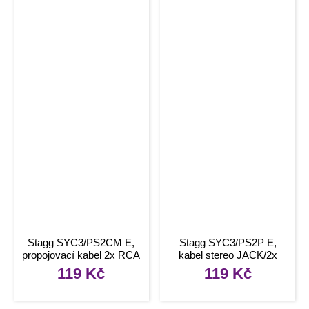
Stagg SYC3/PS2CM E,
Stagg SYC3/PS2P E,
propojovací kabel 2x RCA
kabel stereo JACK/2x
– Jack 6,3 mm stereo, 3m
JACK, 3m
119
Kč
119
Kč