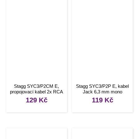
Stagg SYC3/P2CM E,
Stagg SYC3/P2P E, kabel
propojovací kabel 2x RCA
Jack 6,3 mm mono
– Jack 6,3 mm mono, 3m
samec – 2x Jack 6,3 mm
129
Kč
119
Kč
mono samec, 3m