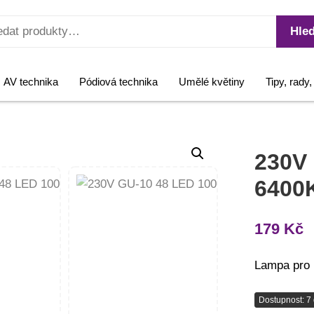
Hled
AV technika
Pódiová technika
Umělé květiny
Tipy, rady
230V 
6400
179
Kč
Lampa pro 
Dostupnost: 7 