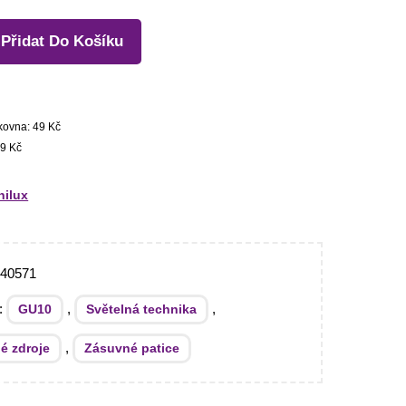
Přidat Do Košíku
kovna: 49 Kč
9 Kč
ilux
540571
e:
,
,
GU10
Světelná technika
,
é zdroje
Zásuvné patice