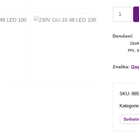
Doručení:
Zásil
PPL: 9
Značka:
Omn
SKU:
88
Kategori
Světeln