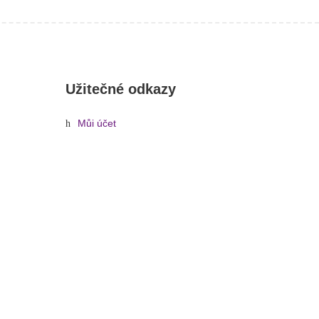
Užitečné odkazy
Můj účet
Oblíbené
LED 100 bílá 6400K Omnilux