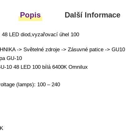
Popis
Další Informace
 48 LED diod,vyzařovací úhel 100
IKA -> Světelné zdroje -> Zásuvné patice -> GU10
mpa GU-10
U-10 48 LED 100 bílá 6400K Omnilux
voltage (lamps): 100 – 240
0K