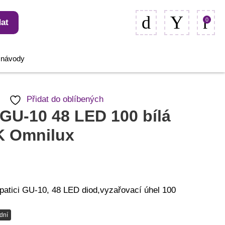
0
at
, návody
Přidat do oblíbených
GU-10 48 LED 100 bílá
K Omnilux
patici GU-10, 48 LED diod,vyzařovací úhel 100
dní