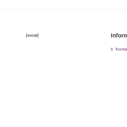
Infor
[social]
Konta
Tipy, 
Domů
»
Obchod
»
Světelná 