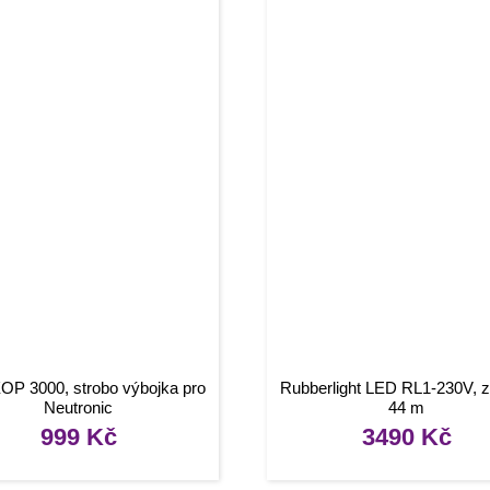
XOP 3000, strobo výbojka pro
Rubberlight LED RL1-230V, z
Neutronic
44 m
999
Kč
3490
Kč