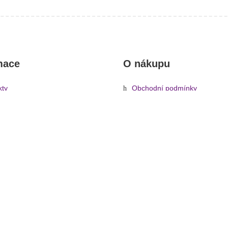
mace
O nákupu
kty
Obchodní podmínky
rady, návody
Reklamace a vrácení zboží
Informace o dopravě a platbě
Ochrana osobních údajů
Zásady cookies (EU)
technika
»
Světelné zdroje
»
Zásuvné patice
»
GU10
»
230V GU-10 48 