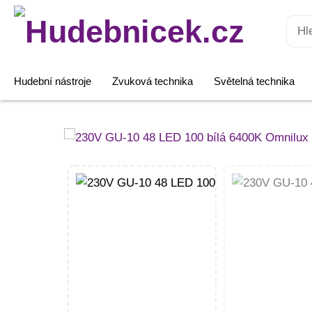
Hledat:
Hudební nástroje
Zvuková technika
Světelná technika
230V
GU-
10
48
LED
100
bílá
6400K
Omnilux