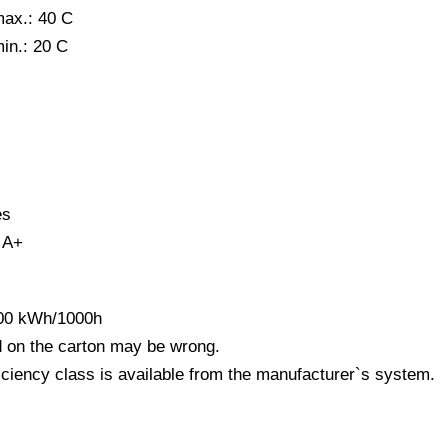
max.: 40 C
in.: 20 C
es
: A+
.00 kWh/1000h
d on the carton may be wrong.
iciency class is available from the manufacturer`s system.