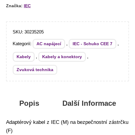
Značka:
IEC
SKU:
30235205
Kategorií:
,
,
AC napájecí
IEC - Schuko CEE 7
,
,
Kabely
Kabely a konektory
Zvuková technika
Popis
Další Informace
Adaptérový kabel z IEC (M) na bezpečnostní zástrčku
(F)