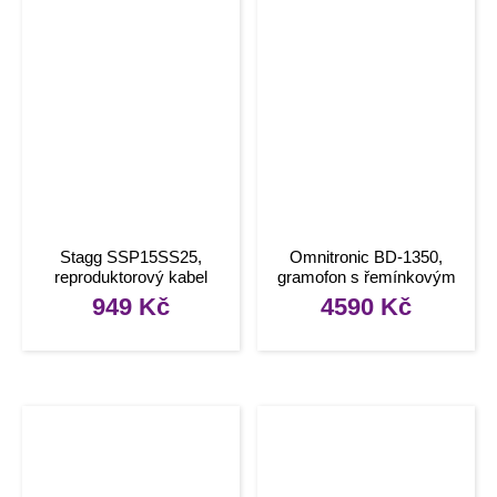
Stagg SSP15SS25,
Omnitronic BD-1350,
reproduktorový kabel
gramofon s řemínkovým
Speakon – Speakon
pohonem, stříbrný
949
Kč
4590
Kč
zástrčka, 15m