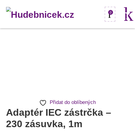
0
Adaptér
IEC
zástrčka
-
230
zásuvka,
1m
Přidat do oblíbených
množství
Adaptér IEC zástrčka –
230 zásuvka, 1m