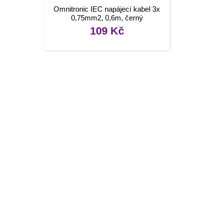
Omnitronic IEC napájecí kabel 3x
0,75mm2, 0,6m, černý
109
Kč
Infor
[social]
Konta
Tipy, 