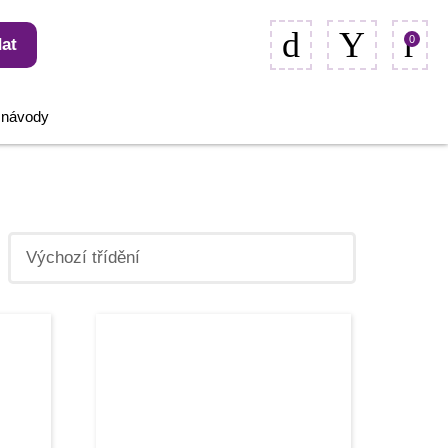
0
at
, návody