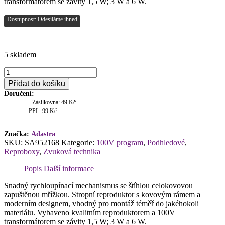
transformátorem se závity 1,5 W; 3 W a 6 W.
Dostupnost: Odesíláme ihned
5 skladem
Adastra
100V
Přidat do košíku
podhledový
Doručení:
5.25"
Zásilkovna: 49 Kč
reproduktor,
PPL: 99 Kč
6W,
kovový
bílý
Značka:
Adastra
SKU:
SA952168
Kategorie:
100V program
,
Podhledové
,
množství
Reproboxy
,
Zvuková technika
Popis
Další informace
Snadný rychloupínací mechanismus se štíhlou celokovovou
zapuštěnou mřížkou. Stropní reproduktor s kovovým rámem a
moderním designem, vhodný pro montáž téměř do jakéhokoli
materiálu. Vybaveno kvalitním reproduktorem a 100V
transformátorem se závity 1,5 W; 3 W a 6 W.