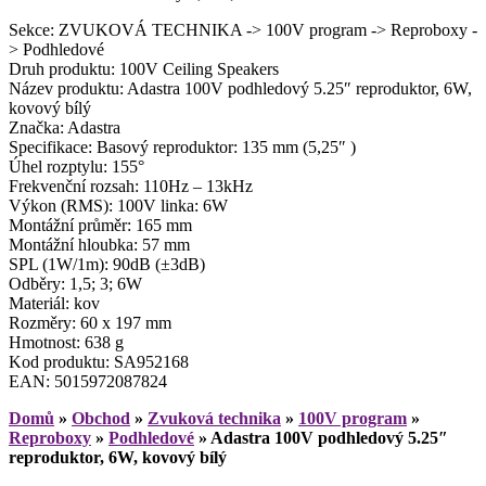
Sekce: ZVUKOVÁ TECHNIKA -> 100V program -> Reproboxy -
> Podhledové
Druh produktu: 100V Ceiling Speakers
Název produktu: Adastra 100V podhledový 5.25″ reproduktor, 6W,
kovový bílý
Značka: Adastra
Specifikace: Basový reproduktor: 135 mm (5,25″ )
Úhel rozptylu: 155°
Frekvenční rozsah: 110Hz – 13kHz
Výkon (RMS): 100V linka: 6W
Montážní průměr: 165 mm
Montážní hloubka: 57 mm
SPL (1W/1m): 90dB (±3dB)
Odběry: 1,5; 3; 6W
Materiál: kov
Rozměry: 60 x 197 mm
Hmotnost: 638 g
Kod produktu: SA952168
EAN: 5015972087824
Domů
»
Obchod
»
Zvuková technika
»
100V program
»
Reproboxy
»
Podhledové
»
Adastra 100V podhledový 5.25″
reproduktor, 6W, kovový bílý