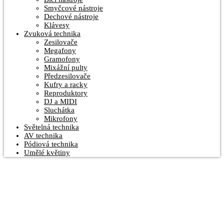
Smyčcové nástroje
Dechové nástroje
Klávesy
Zvuková technika
Zesilovače
Megafony
Gramofony
Mixážní pulty
Předzesilovače
Kufry a racky
Reproduktory
DJ a MIDI
Sluchátka
Mikrofony
Světelná technika
AV technika
Pódiová technika
Umělé květiny