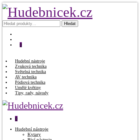
Hledat:
Hledat
0
Hudební nástroje
Zvuková technika
Světelná technika
AV technika
Pódiová technika
Umělé květiny
Tipy, rady, návody
0
Hudební nástroje
Kytary
Bicí nástroje