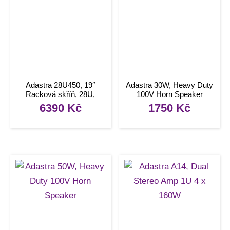
Adastra 28U450, 19″
Adastra 30W, Heavy Duty
Racková skříň, 28U,
100V Horn Speaker
hloubka 450 mm
6390
Kč
1750
Kč