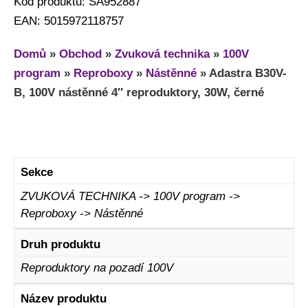
Kod produktu: SA952887
EAN: 5015972118757
Domů
»
Obchod
»
Zvuková technika
»
100V
program
»
Reproboxy
»
Nástěnné
»
Adastra B30V-
B, 100V nástěnné 4″ reproduktory, 30W, černé
Sekce
ZVUKOVÁ TECHNIKA -> 100V program ->
Reproboxy -> Nástěnné
Druh produktu
Reproduktory na pozadí 100V
Název produktu