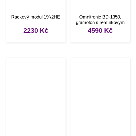
Rackový modul 19“/2HE
Omnitronic BD-1350,
gramofon s řemínkovým
pohonem, stříbrný
2230
Kč
4590
Kč