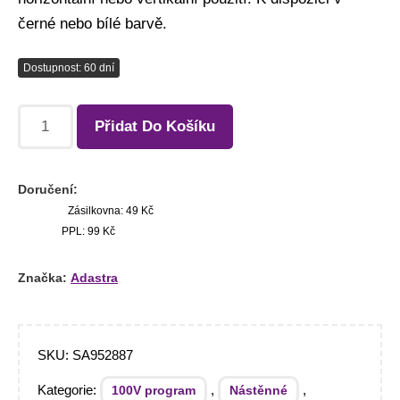
černé nebo bílé barvě.
Dostupnost: 60 dní
Přidat Do Košíku
Doručení:
Zásilkovna: 49 Kč
PPL: 99 Kč
Značka:
Adastra
SKU:
SA952887
Kategorie:
,
,
100V program
Nástěnné