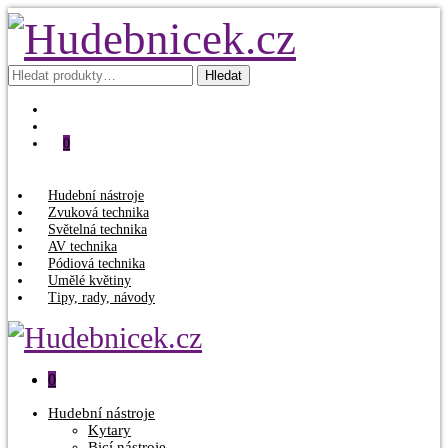
Hledat:
Hledat
0
Hudební nástroje
Zvuková technika
Světelná technika
AV technika
Pódiová technika
Umělé květiny
Tipy, rady, návody
0
Hudební nástroje
Kytary
Bicí nástroje