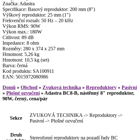
Značka: Adastra
Specifikace: Basový reproduktor: 200 mm (8″)
Výškový reproduktor: 25 mm (1″)
Frekvenční rozsah: 50 Hz – 20 kHz
Výkon RMS: 90W
Výkon max.: 180W
Citlivost: 89 dB
Impedance: 8 ohm
Rozměry: 280 x 374 x 257 mm
Hmotnost: 5,26 kg
Hmotnost: 10,5 kg (set)
Barva: černá
Kod produktu: SA100911
EAN: 5015972080986
Domů
»
Obchod
»
Zvuková technika
»
Reproduktory
»
Pasivní
»
Plošné ozvučení
»
Adastra BC8-B, nástěnný 8″ reproduktor,
90W, černý, cena/pár
ZVUKOVÁ TECHNIKA -> Reproduktory ->
Sekce
Pasivní -> Plošné ozvučení
Druh
Stereofonní reproduktory na pozadí řady BC