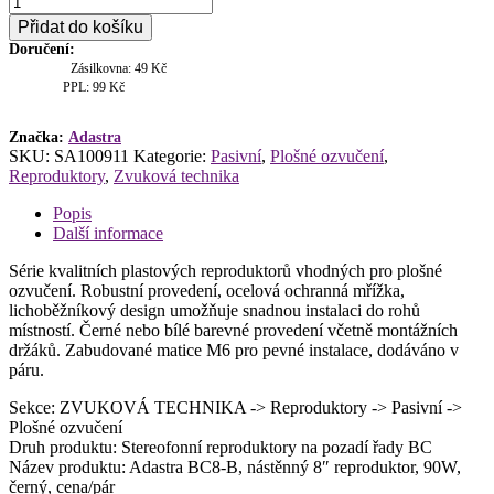
BC8-
Přidat do košíku
B,
Doručení:
nástěnný
Zásilkovna: 49 Kč
8"
PPL: 99 Kč
reproduktor,
90W,
černý,
Značka:
Adastra
SKU:
SA100911
Kategorie:
Pasivní
,
Plošné ozvučení
,
cena/pár
Reproduktory
,
Zvuková technika
množství
Popis
Další informace
Série kvalitních plastových reproduktorů vhodných pro plošné
ozvučení. Robustní provedení, ocelová ochranná mřížka,
lichoběžníkový design umožňuje snadnou instalaci do rohů
místností. Černé nebo bílé barevné provedení včetně montážních
držáků. Zabudované matice M6 pro pevné instalace, dodáváno v
páru.
Sekce: ZVUKOVÁ TECHNIKA -> Reproduktory -> Pasivní ->
Plošné ozvučení
Druh produktu: Stereofonní reproduktory na pozadí řady BC
Název produktu: Adastra BC8-B, nástěnný 8″ reproduktor, 90W,
černý, cena/pár