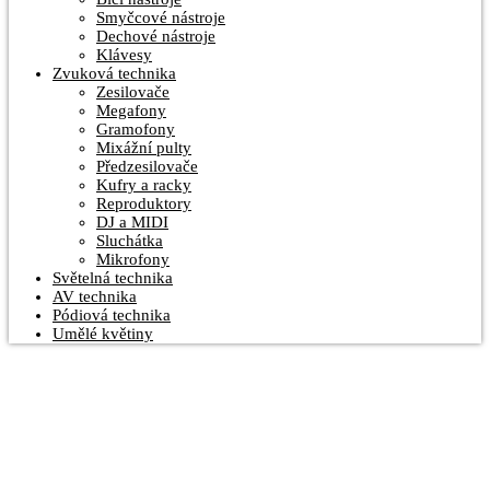
Smyčcové nástroje
Dechové nástroje
Klávesy
Zvuková technika
Zesilovače
Megafony
Gramofony
Mixážní pulty
Předzesilovače
Kufry a racky
Reproduktory
DJ a MIDI
Sluchátka
Mikrofony
Světelná technika
AV technika
Pódiová technika
Umělé květiny