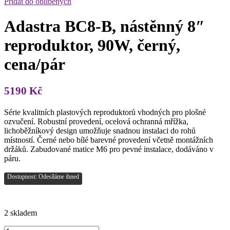
Přidat do oblíbených
Adastra BC8-B, nástěnný 8″
reproduktor, 90W, černý,
cena/pár
5190
Kč
Série kvalitních plastových reproduktorů vhodných pro plošné
ozvučení. Robustní provedení, ocelová ochranná mřížka,
lichoběžníkový design umožňuje snadnou instalaci do rohů
místností. Černé nebo bílé barevné provedení včetně montážních
držáků. Zabudované matice M6 pro pevné instalace, dodáváno v
páru.
Dostupnost: Odesíláme ihned
2 skladem
Adastra