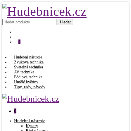
Hledat:
Hledat
0
Hudební nástroje
Zvuková technika
Světelná technika
AV technika
Pódiová technika
Umělé květiny
Tipy, rady, návody
0
Hudební nástroje
Kytary
Bicí nástroje