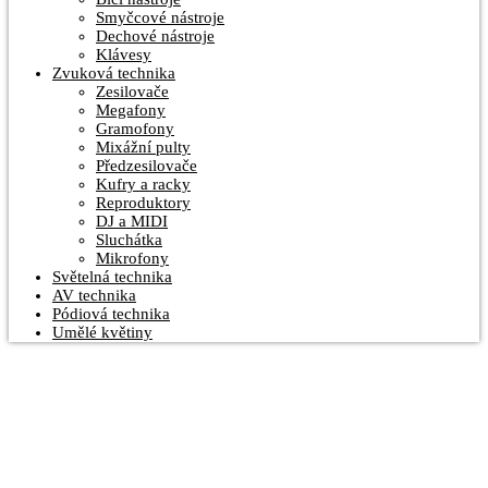
Smyčcové nástroje
Dechové nástroje
Klávesy
Zvuková technika
Zesilovače
Megafony
Gramofony
Mixážní pulty
Předzesilovače
Kufry a racky
Reproduktory
DJ a MIDI
Sluchátka
Mikrofony
Světelná technika
AV technika
Pódiová technika
Umělé květiny