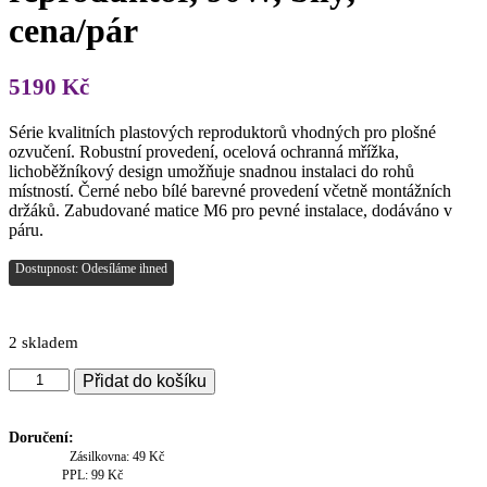
cena/pár
5190
Kč
Série kvalitních plastových reproduktorů vhodných pro plošné
ozvučení. Robustní provedení, ocelová ochranná mřížka,
lichoběžníkový design umožňuje snadnou instalaci do rohů
místností. Černé nebo bílé barevné provedení včetně montážních
držáků. Zabudované matice M6 pro pevné instalace, dodáváno v
páru.
Dostupnost: Odesíláme ihned
2 skladem
Adastra
Přidat do košíku
BC8-
W,
nástěnný
Doručení:
8"
Zásilkovna: 49 Kč
reproduktor,
PPL: 99 Kč