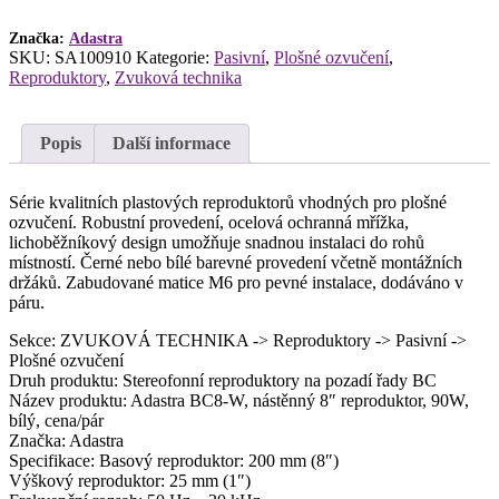
90W,
bílý,
Značka:
Adastra
cena/pár
SKU:
SA100910
Kategorie:
Pasivní
,
Plošné ozvučení
,
množství
Reproduktory
,
Zvuková technika
Popis
Další informace
Série kvalitních plastových reproduktorů vhodných pro plošné
ozvučení. Robustní provedení, ocelová ochranná mřížka,
lichoběžníkový design umožňuje snadnou instalaci do rohů
místností. Černé nebo bílé barevné provedení včetně montážních
držáků. Zabudované matice M6 pro pevné instalace, dodáváno v
páru.
Sekce: ZVUKOVÁ TECHNIKA -> Reproduktory -> Pasivní ->
Plošné ozvučení
Druh produktu: Stereofonní reproduktory na pozadí řady BC
Název produktu: Adastra BC8-W, nástěnný 8″ reproduktor, 90W,
bílý, cena/pár
Značka: Adastra
Specifikace: Basový reproduktor: 200 mm (8″)
Výškový reproduktor: 25 mm (1″)