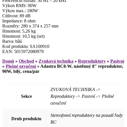
Frekvenční rozsah: 50 Hz – 20 kHz
Výkon RMS: 90W
Výkon max.: 180W
Citlivost: 89 dB
Impedance: 8 ohm
Rozměry: 280 x 374 x 257 mm
Hmotnost: 5,26 kg
Hmotnost: 10,5 kg (set)
Barva: bílá
Kod produktu: SA100910
EAN: 5015972080979
Domů
»
Obchod
»
Zvuková technika
»
Reproduktory
»
Pasivní
»
Plošné ozvučení
»
Adastra BC8-W, nástěnný 8″ reproduktor,
90W, bílý, cena/pár
ZVUKOVÁ TECHNIKA ->
Sekce
Reproduktory -> Pasivní -> Plošné
ozvučení
Stereofonní reproduktory na pozadí řady
Druh produktu
BC