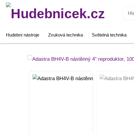
Hledat:
Hudební nástroje
Zvuková technika
Světelná technika
Adastra
BH4V-
B
nástěnný
4"
reproduktor,
100V,
černý
množství