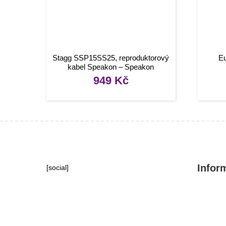
Stagg SSP15SS25, reproduktorový
Eu
kabel Speakon – Speakon
zástrčka, 15m
949
Kč
Infor
[social]
Konta
Tipy, 