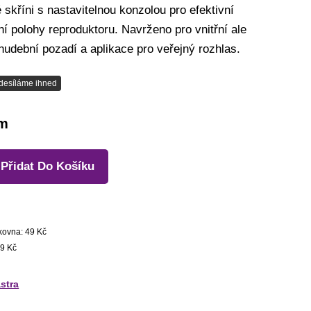
skříni s nastavitelnou konzolou pro efektivní
í polohy reproduktoru. Navrženo pro vnitřní ale
hudební pozadí a aplikace pro veřejný rozhlas.
desíláme ihned
em
Přidat Do Košíku
kovna: 49 Kč
9 Kč
stra