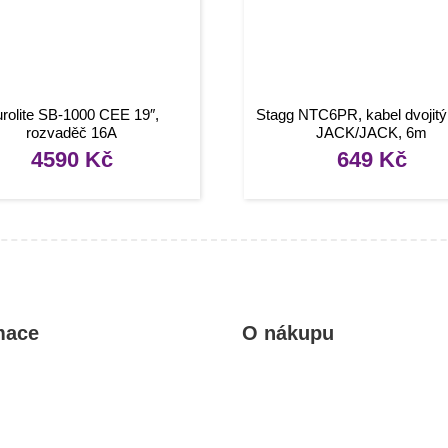
rolite SB-1000 CEE 19″,
Stagg NTC6PR, kabel dvojit
rozvaděč 16A
JACK/JACK, 6m
4590
Kč
649
Kč
mace
O nákupu
kty
Obchodní podmínky
rady, návody
Reklamace a vrácení zboží
Informace o dopravě a platbě