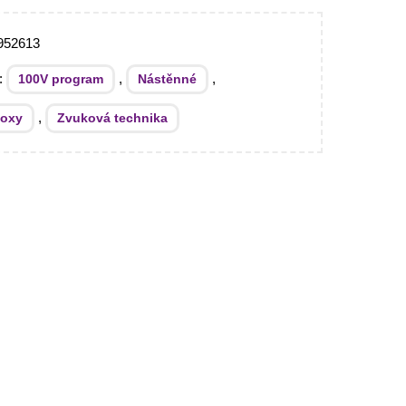
952613
e:
,
,
100V program
Nástěnné
,
boxy
Zvuková technika