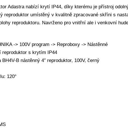
tor Adastra nabízí krytí IP44, díky kterému je přístroj odoln
 reproduktor umístěný v kvalitně zpracované skříni s nasta
olohy reproduktoru. Navrženo pro vnitřní ale i venkovní hud
IKA -> 100V program -> Reproboxy -> Nástěnné
 reproduktor s krytím IP44
 BH4V-B nástěnný 4″ reproduktor, 100V, černý
lu: 120°
RMS