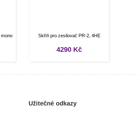
ý mono
Skříň pro zesilovač PR-2, 4HE
4290
Kč
Užitečné odkazy
Můj účet
Oblíbené