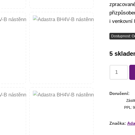
zpracované 
přizpůsoben
i venkovní 
Dostupnost: O
5 sklad
Doručení:
Zásil
PPL: 9
Značka:
Ada