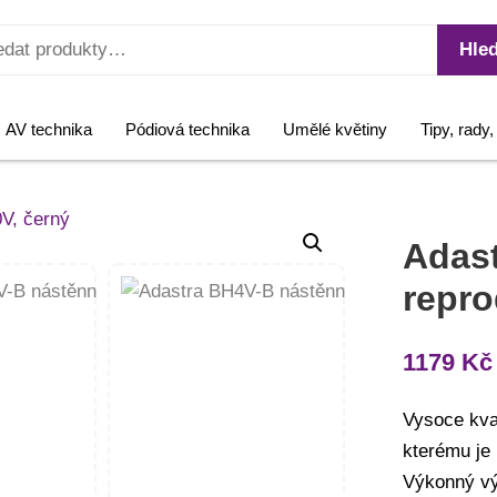
Hled
AV technika
Pódiová technika
Umělé květiny
Tipy, rady
Adast
repro
1179
Kč
Vysoce kval
kterému je 
Výkonný vý