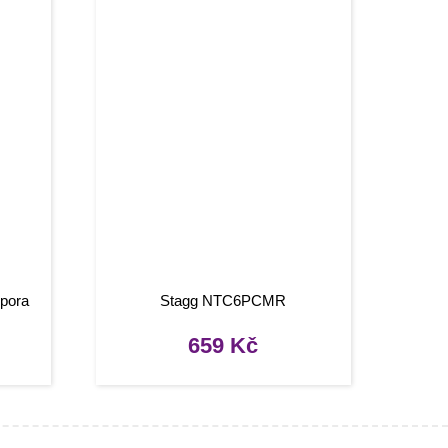
dpora
Stagg NTC6PCMR
m
659
Kč