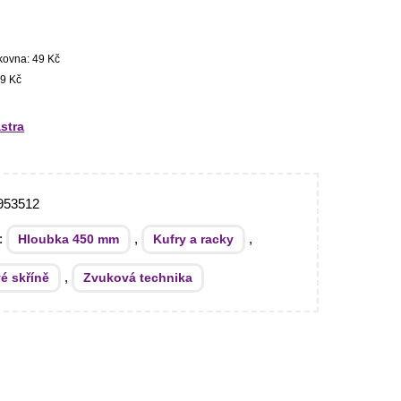
kovna: 49 Kč
9 Kč
stra
953512
e:
,
,
Hloubka 450 mm
Kufry a racky
,
é skříně
Zvuková technika