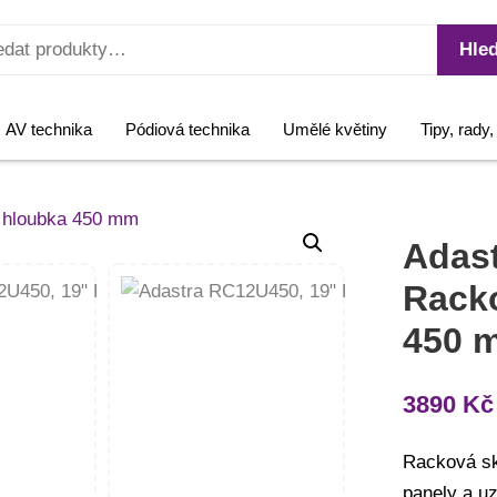
Hled
AV technika
Pódiová technika
Umělé květiny
Tipy, rady
Adas
Racko
450 
3890
Kč
Racková sk
panely a u