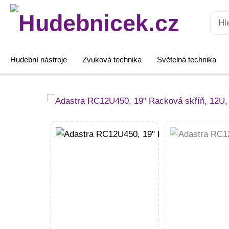
Hledat:
Hudební nástroje
Zvuková technika
Světelná technika
Adastra
RC12U450,
19"
Racková
skříň,
12U,
hloubka
450
mm