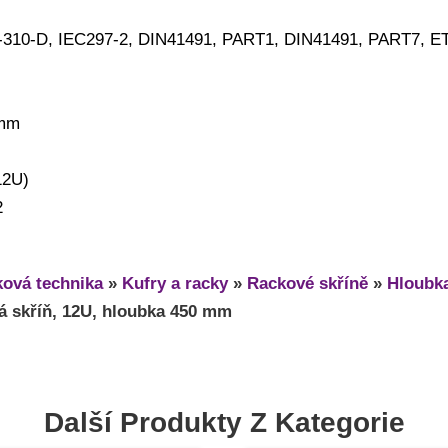
S-310-D, IEC297-2, DIN41491, PART1, DIN41491, PART7, E
 mm
12U)
2
ová technika
»
Kufry a racky
»
Rackové skříně
»
Hloubk
 skříň, 12U, hloubka 450 mm
Další Produkty Z Kategorie