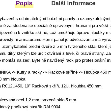
Popis
Další Informace
vybavení s odnímatelnými bočními panely a uzamykatelnými
ané za studena se speciálně upravenými hranami pro větší pe
 připevněna k vnitřku skříně, což umožňuje úpravu hloubky m
řevislými armaturami. Horní panel je odvětráván a má výře
é uzamykatelné přední dveře z 5 mm tvrzeného skla, které 
mi, díky kterým lze určit otvírání z levé, či pravé strany. Z
 montáž na zeď. Bytelně navržený rack pro profesionální in
KA -> Kufry a racky -> Rackové skříně -> Hloubka 450 
50 mm hloubka
a RC12U450, 19″ Racková skříň, 12U, hloubka 450 mm
válcovaná ocel 1,2 mm, tvrzené sklo 5 mm
idový práškový nástřik RAL9004