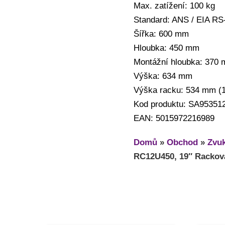
Max. zatížení: 100 kg
Standard: ANS / EIA R
Šířka: 600 mm
Hloubka: 450 mm
Montážní hloubka: 370
Výška: 634 mm
Výška racku: 534 mm (
Kod produktu: SA95351
EAN: 5015972216989
Domů
»
Obchod
»
Zvuk
RC12U450, 19″ Racková