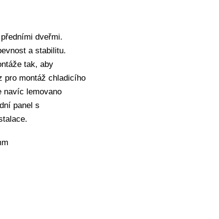
 předními dveřmi.
vnost a stabilitu.
ontáže tak, aby
z pro montáž chladicího
je navíc lemovano
adní panel s
stalace.
mm