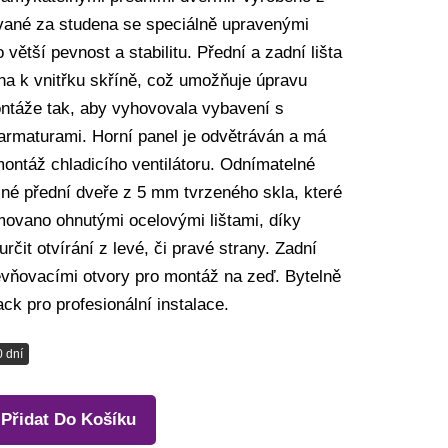
ované za studena se speciálně upravenými
 větší pevnost a stabilitu. Přední a zadní lišta
na k vnitřku skříně, což umožňuje úpravu
ntáže tak, aby vyhovovala vybavení s
 armaturami. Horní panel je odvětráván a má
ontáž chladicího ventilátoru. Odnímatelné
né přední dveře z 5 mm tvrzeného skla, které
emovano ohnutými ocelovými lištami, díky
určit otvírání z levé, či pravé strany. Zadní
evňovacími otvory pro montáž na zeď. Bytelně
ck pro profesionální instalace.
0 dní
Přidat Do Košíku