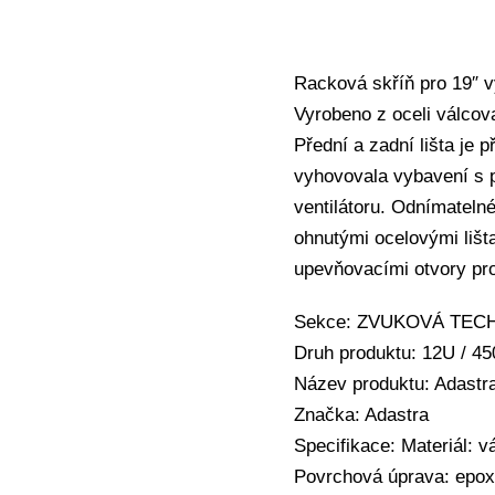
Racková skříň pro 19″ 
Vyrobeno z oceli válcov
Přední a zadní lišta je
vyhovovala vybavení s p
ventilátoru. Odnímateln
ohnutými ocelovými lišta
upevňovacími otvory pro
Sekce: ZVUKOVÁ TECHNI
Druh produktu: 12U / 4
Název produktu: Adastr
Značka: Adastra
Specifikace: Materiál: 
Povrchová úprava: epox