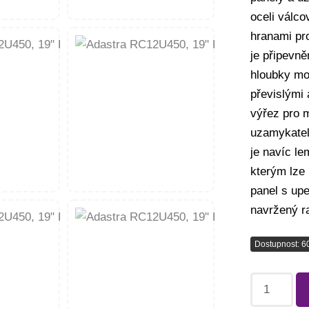
oceli válc
hranami pro
je připevně
hloubky mo
převislými
výřez pro m
uzamykatel
je navíc l
kterým lze 
panel s up
navržený ra
Dostupnost: 6