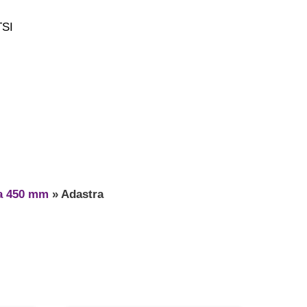
TSI
a 450 mm
»
Adastra