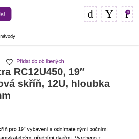
0
at
, návody
Přidat do oblíbených
tra RC12U450, 19″
vá skříň, 12U, hloubka
mm
říň pro 19″ vybavení s odnímatelnými bočními
zamykatelnými předními dveřmi. Vyrobeno z