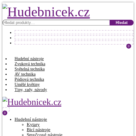
Hledat:
Hledat
0
Hudební nástroje
Zvuková technika
Světelná technika
AV technika
Pódiová technika
Umělé květiny
Tipy, rady, návody
0
Hudební nástroje
Kytary
Bicí nástroje
Smyčcové nástroje