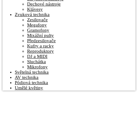
Dechové nástroje
Klávesy
Zvuková technika
Zesilovače
Megafony
Gramofony
Mixážní pulty
Předzesilovače
Kufry a racky
Reproduktory
DJ a MIDI
Sluchátka
Mikrofony
Světelná technika
AV technika
Pódiová technika
Umělé květiny