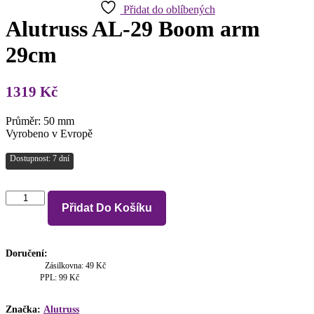
Přidat do oblíbených
Alutruss AL-29 Boom arm
29cm
1319
Kč
Průměr: 50 mm
Vyrobeno v Evropě
Dostupnost: 7 dní
Alutruss
Přidat Do Košíku
AL-
29
Boom
arm
Doručení:
29cm
Zásilkovna: 49 Kč
množství
PPL: 99 Kč
Značka:
Alutruss