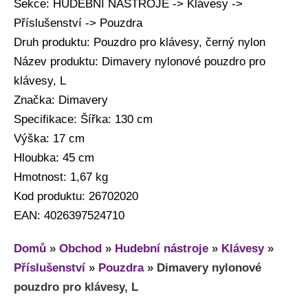
Sekce: HUDEBNÍ NÁSTROJE -> Klávesy ->
Příslušenství -> Pouzdra
Druh produktu: Pouzdro pro klávesy, černý nylon
Název produktu: Dimavery nylonové pouzdro pro
klávesy, L
Značka: Dimavery
Specifikace: Šířka: 130 cm
Výška: 17 cm
Hloubka: 45 cm
Hmotnost: 1,67 kg
Kod produktu: 26702020
EAN: 4026397524710
Domů
»
Obchod
»
Hudební nástroje
»
Klávesy
»
Příslušenství
»
Pouzdra
»
Dimavery nylonové
pouzdro pro klávesy, L