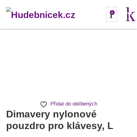
0
Dimavery
nylonové
pouzdro
pro
klávesy,
L
množství
Přidat do oblíbených
Dimavery nylonové
pouzdro pro klávesy, L