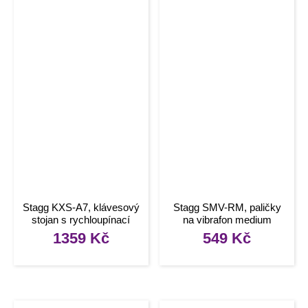
Stagg KXS-A7, klávesový
Stagg SMV-RM, paličky
stojan s rychloupínací
na vibrafon medium
pákou
1359
Kč
549
Kč