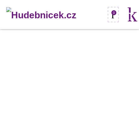
0
Angel
Lopez
ALICANTE
SM
3/4,
klasická
kytara
množství