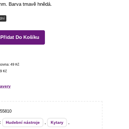
mm. Barva tmavě hnědá.
dní
Přidat Do Košíku
kovna: 49 Kč
9 Kč
avery
255810
e:
,
,
Hudební nástroje
Kytary