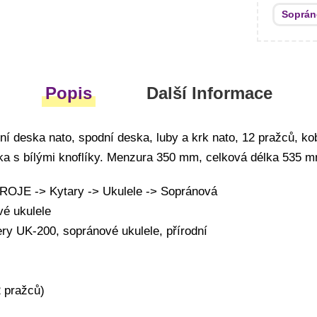
Soprán
Popis
Další Informace
í deska nato, spodní deska, luby a krk nato, 12 pražců, kob
ika s bílými knoflíky. Menzura 350 mm, celková délka 535 
JE -> Kytary -> Ukulele -> Sopránová
vé ukulele
ry UK-200, sopránové ukulele, přírodní
 pražců)