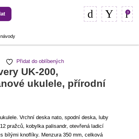
0
at
, návody
Přidat do oblíbených
very UK-200,
nové ukulele, přírodní
ukulele. Vrchní deska nato, spodní deska, luby
 12 pražců, kobylka palisandr, otevřená ladicí
s bílými knoflíky. Menzura 350 mm, celková