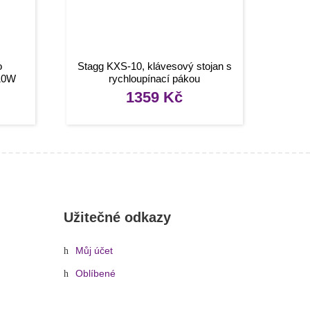
o
Stagg KXS-10, klávesový stojan s
 10W
rychloupínací pákou
1359
Kč
Užitečné odkazy
Můj účet
Oblíbené