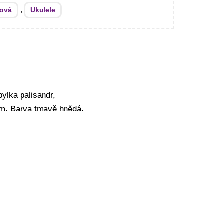
,
ová
Ukulele
ylka palisandr,
mm. Barva tmavě hnědá.