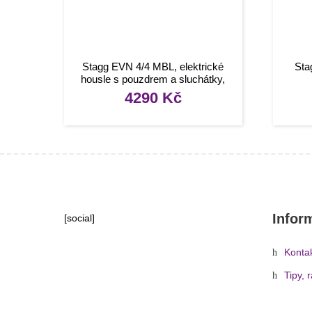
Stagg EVN 4/4 MBL, elektrické
Sta
housle s pouzdrem a sluchátky,
modrá metalíza
4290
Kč
Infor
[social]
Konta
Tipy, 