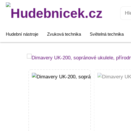
Hledat:
Hudební nástroje
Zvuková technika
Světelná technika
Dimavery
UK-
200,
sopránové
ukulele,
přírodní
množství