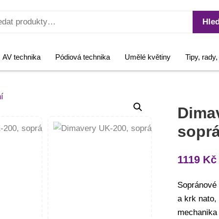
Hled
AV technika
Pódiová technika
Umělé květiny
Tipy, rady
Dima
soprá
1119
Kč
Sopránové 
a krk nato,
mechanika 