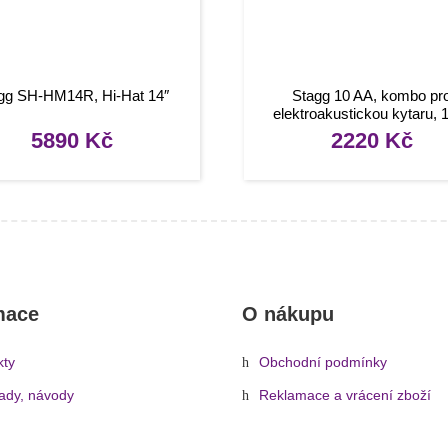
gg SH-HM14R, Hi-Hat 14″
Stagg 10 AA, kombo pr
elektroakustickou kytaru,
5890
Kč
2220
Kč
mace
O nákupu
kty
Obchodní podmínky
rady, návody
Reklamace a vrácení zboží
Informace o dopravě a platbě