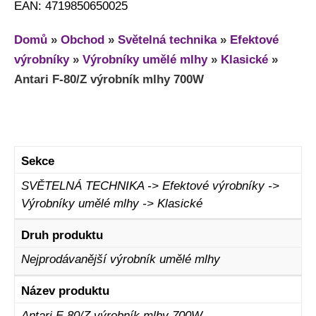
EAN: 4719850650025
Domů
»
Obchod
»
Světelná technika
»
Efektové
výrobníky
»
Výrobníky umělé mlhy
»
Klasické
»
Antari F-80/Z výrobník mlhy 700W
Sekce
SVĚTELNÁ TECHNIKA -> Efektové výrobníky ->
Výrobníky umělé mlhy -> Klasické
Druh produktu
Nejprodávanější výrobník umělé mlhy
Název produktu
Antari F-80/Z výrobník mlhy 700W