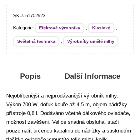
SKU:
51702923
Kategorie:
,
,
Efektové výrobníky
Klasické
,
Světelná technika
Výrobníky umělé mlhy
Popis
Další Informace
Nejoblíbenější a nejprodávanější výrobník mlhy.
Výkon 700 W, dofuk kouře až 4,5 m, objem nádržky
přístroje 0,8 l. Dodáváno včetně dálkového ovladače,
možnost zavěšení. Velice snadná obsluha, stačí
pouze nalít určenou kapalinu do nádržky a stisknutím
tlačítka ovladače vypustíte tolik mlhy, kolik