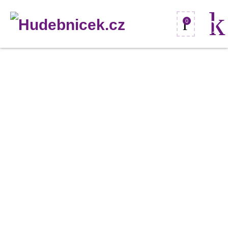
0
Antari
F-
80/Z
výrobník
mlhy
700W
množství