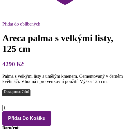
Přidat do oblíbených
Areca palma s velkými listy,
125 cm
4290
Kč
Palma s velkými listy s umělým kmenem. Cementovaný v černém
květináči. Vhodná i pro venkovní použití. Výška 125 cm.
Dostupnost: 7 dní
Areca
palma
s
Přidat Do Košíku
velkými
listy,
Doručení: