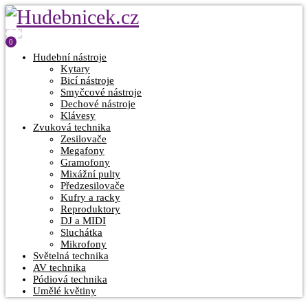
0
Hudební nástroje
Kytary
Bicí nástroje
Smyčcové nástroje
Dechové nástroje
Klávesy
Zvuková technika
Zesilovače
Megafony
Gramofony
Mixážní pulty
Předzesilovače
Kufry a racky
Reproduktory
DJ a MIDI
Sluchátka
Mikrofony
Světelná technika
AV technika
Pódiová technika
Umělé květiny