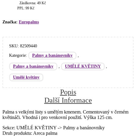
125
Zásilkovna: 49 Kč
PPL: 99 Kč
cm
množství
Značka:
Europalms
SKU:
82509440
Kategorie:
,
Palmy a banánovníky
,
,
Palmy a banánovníky
UMĚLÉ KVĚTINY
Umělé květiny
Popis
Další Informace
Palma s velkými listy s umělým kmenem. Cementovaný v černém
květináči. Vhodná i pro venkovní použití. Výška 125 cm.
Sekce: UMĚLÉ KVĚTINY -> Palmy a banánovníky
Druh produktu: Areca palma