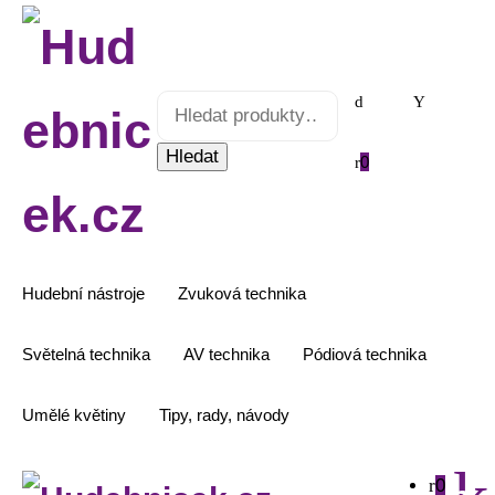
Hledat:
Čarodějnická
sada
množství
Hledat
0
Hudební nástroje
Zvuková technika
Světelná technika
AV technika
Pódiová technika
Umělé květiny
Tipy, rady, návody
0