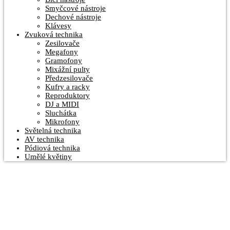
Smyčcové nástroje
Dechové nástroje
Klávesy
Zvuková technika
Zesilovače
Megafony
Gramofony
Mixážní pulty
Předzesilovače
Kufry a racky
Reproduktory
DJ a MIDI
Sluchátka
Mikrofony
Světelná technika
AV technika
Pódiová technika
Umělé květiny