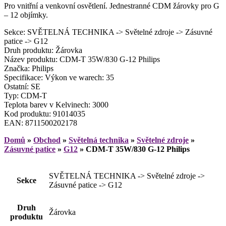
Pro vnitřní a venkovní osvětlení. Jednestranné CDM žárovky pro G
– 12 objímky.
Sekce: SVĚTELNÁ TECHNIKA -> Světelné zdroje -> Zásuvné
patice -> G12
Druh produktu: Žárovka
Název produktu: CDM-T 35W/830 G-12 Philips
Značka: Philips
Specifikace: Výkon ve warech: 35
Ostatní: SE
Typ: CDM-T
Teplota barev v Kelvinech: 3000
Kod produktu: 91014035
EAN: 8711500202178
Domů
»
Obchod
»
Světelná technika
»
Světelné zdroje
»
Zásuvné patice
»
G12
»
CDM-T 35W/830 G-12 Philips
SVĚTELNÁ TECHNIKA -> Světelné zdroje ->
Sekce
Zásuvné patice -> G12
Druh
Žárovka
produktu