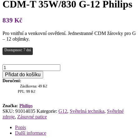
CDM-T 35W/830 G-12 Philips
839
Kč
Pro vnitřní a venkovní osvětlení. Jednestranné CDM žárovky pro G
– 12 objímky.
Dostupnost: 7 dní
CDM-
T
Přidat do košíku
35W/830
Doručení:
G-
Zásilkovna: 49 Kč
12
PPL: 99 Kč
Philips
množství
Značka:
Philips
SKU:
91014035
Kategorie:
G12
,
Světelná technika
,
Světelné
zdroje
,
Zásuvné patice
Popis
Další informace