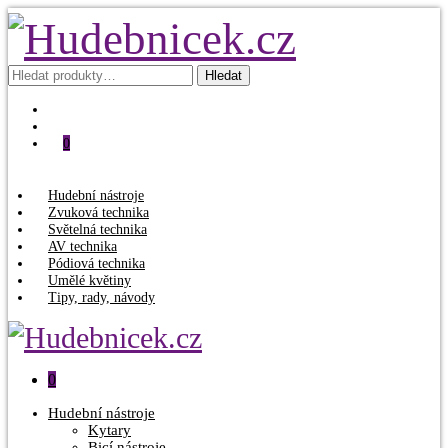
Hledat:
Hledat
0
Hudební nástroje
Zvuková technika
Světelná technika
AV technika
Pódiová technika
Umělé květiny
Tipy, rady, návody
0
Hudební nástroje
Kytary
Bicí nástroje