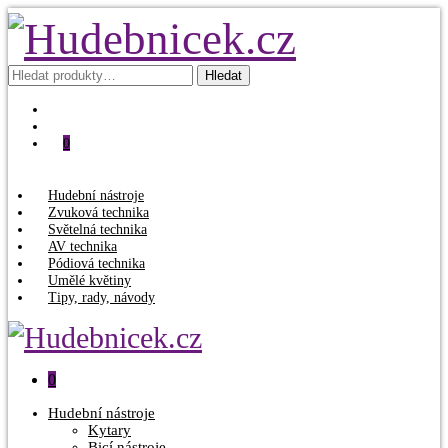
Hledat:
Hledat
0
Hudební nástroje
Zvuková technika
Světelná technika
AV technika
Pódiová technika
Umělé květiny
Tipy, rady, návody
0
Hudební nástroje
Kytary
Bicí nástroje