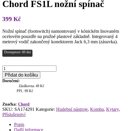
Chord FS1L nožní spínač
399
Kč
Nožní spínač (footswitch) namontovaný v kónickém lisovaném
ocelovém pouzdře na pružné plastové základně. Integrovaný 4
metrový vodič zakončený konektorem Jack 6,3 mm (zásuvka).
Dostupnost: 60 dní
Chord
FS1L
Přidat do košíku
nožní
Doručení:
spínač
Zásilkovna: 49 Kč
množství
PPL: 99 Kč
Značka:
Chord
SKU:
SA174291
Kategorie:
Hudební nástroje
,
Komba
,
Kytary
,
Příslušenství
Popis
Další informace