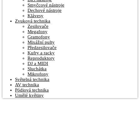
Smyčcové nástroje
Dechové nástroje
Klávesy
Zvuková technika
Zesilovače
Megafony
Gramofony
Mixážní pulty
Předzesilovače
Kufry a racky
Reproduktory
DJ a MIDI
Sluchátka
Mikrofony
Světelná technika
AV technika
Pódiová technika
Umělé květiny