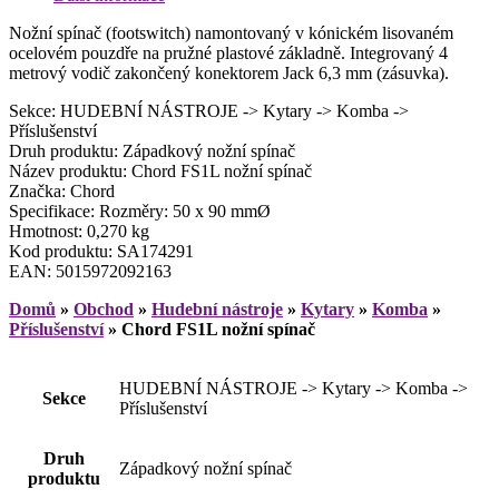
Nožní spínač (footswitch) namontovaný v kónickém lisovaném
ocelovém pouzdře na pružné plastové základně. Integrovaný 4
metrový vodič zakončený konektorem Jack 6,3 mm (zásuvka).
Sekce: HUDEBNÍ NÁSTROJE -> Kytary -> Komba ->
Příslušenství
Druh produktu: Západkový nožní spínač
Název produktu: Chord FS1L nožní spínač
Značka: Chord
Specifikace: Rozměry: 50 x 90 mmØ
Hmotnost: 0,270 kg
Kod produktu: SA174291
EAN: 5015972092163
Domů
»
Obchod
»
Hudební nástroje
»
Kytary
»
Komba
»
Příslušenství
»
Chord FS1L nožní spínač
HUDEBNÍ NÁSTROJE -> Kytary -> Komba ->
Sekce
Příslušenství
Druh
Západkový nožní spínač
produktu