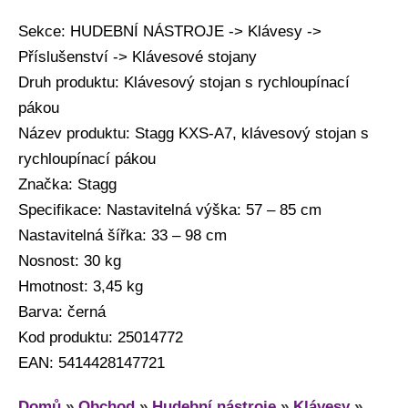
Sekce: HUDEBNÍ NÁSTROJE -> Klávesy ->
Příslušenství -> Klávesové stojany
Druh produktu: Klávesový stojan s rychloupínací
pákou
Název produktu: Stagg KXS-A7, klávesový stojan s
rychloupínací pákou
Značka: Stagg
Specifikace: Nastavitelná výška: 57 – 85 cm
Nastavitelná šířka: 33 – 98 cm
Nosnost: 30 kg
Hmotnost: 3,45 kg
Barva: černá
Kod produktu: 25014772
EAN: 5414428147721
Domů
»
Obchod
»
Hudební nástroje
»
Klávesy
»