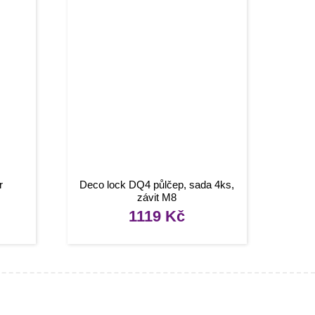
r
Deco lock DQ4 půlčep, sada 4ks,
závit M8
1119
Kč