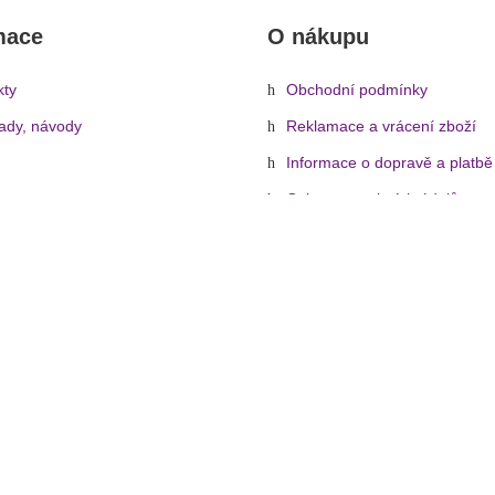
mace
O nákupu
kty
Obchodní podmínky
rady, návody
Reklamace a vrácení zboží
Informace o dopravě a platbě
Ochrana osobních údajů
Zásady cookies (EU)
OVÁ TECHNIKA
»
Konstrukce
»
Ocelové konstrukce
»
Decotruss trio
© 2026 - Hudebníček.cz | Všechna práva vyhrazena