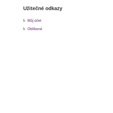
Užitečné odkazy
Můj účet
Oblíbené
»
Decotruss SAT 35 Silver