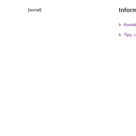
Infor
[social]
Konta
Tipy, 
Domů
»
Obchod
»
PÓDI