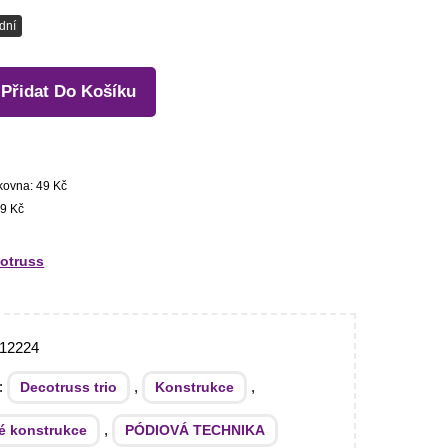
dní
Přidat Do Košíku
kovna: 49 Kč
9 Kč
otruss
12224
e:
,
,
Decotruss trio
Konstrukce
,
é konstrukce
PÓDIOVÁ TECHNIKA