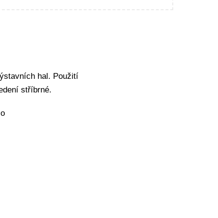
ýstavních hal. Použití
edení stříbrné.
io