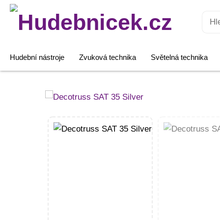
Hledat:
Hudební nástroje
Zvuková technika
Světelná technika
Decotruss
SAT
35
Silver
množství