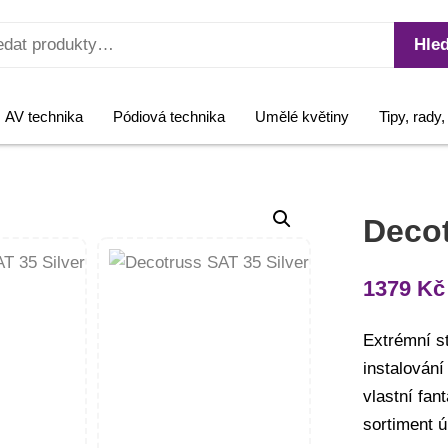
Hled
AV technika
Pódiová technika
Umělé květiny
Tipy, rady
Decot
1379
Kč
Extrémní st
instalování
vlastní fan
sortiment ú