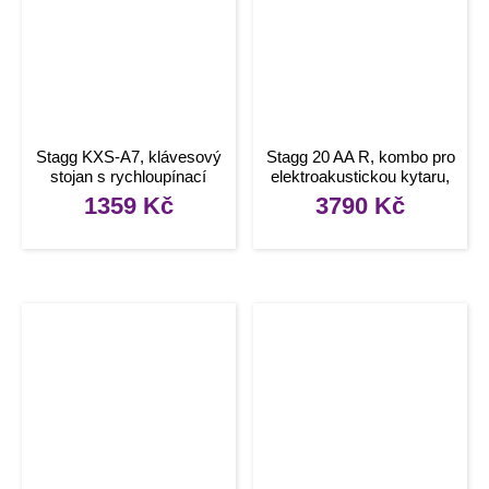
Stagg KXS-A7, klávesový
Stagg 20 AA R, kombo pro
stojan s rychloupínací
elektroakustickou kytaru,
pákou
20W
1359
Kč
3790
Kč