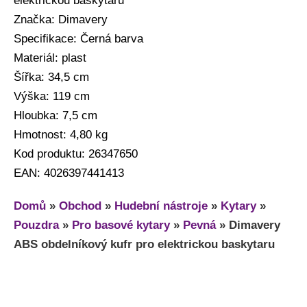
elektrickou baskytaru
Značka: Dimavery
Specifikace: Černá barva
Materiál: plast
Šířka: 34,5 cm
Výška: 119 cm
Hloubka: 7,5 cm
Hmotnost: 4,80 kg
Kod produktu: 26347650
EAN: 4026397441413
Domů
»
Obchod
»
Hudební nástroje
»
Kytary
»
Pouzdra
»
Pro basové kytary
»
Pevná
»
Dimavery
ABS obdelníkový kufr pro elektrickou baskytaru