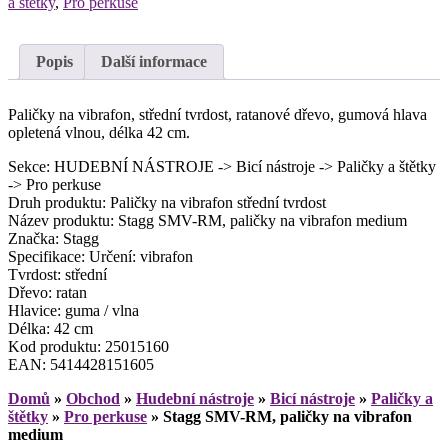
a štětky
,
Pro perkuse
Popis
Další informace
Paličky na vibrafon, střední tvrdost, ratanové dřevo, gumová hlava
opletená vlnou, délka 42 cm.
Sekce: HUDEBNÍ NÁSTROJE -> Bicí nástroje -> Paličky a štětky
-> Pro perkuse
Druh produktu: Paličky na vibrafon střední tvrdost
Název produktu: Stagg SMV-RM, paličky na vibrafon medium
Značka: Stagg
Specifikace: Určení: vibrafon
Tvrdost: střední
Dřevo: ratan
Hlavice: guma / vlna
Délka: 42 cm
Kod produktu: 25015160
EAN: 5414428151605
Domů
»
Obchod
»
Hudební nástroje
»
Bicí nástroje
»
Paličky a
štětky
»
Pro perkuse
»
Stagg SMV-RM, paličky na vibrafon
medium