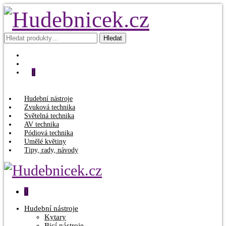
Hledat:
Hledat
0
Hudební nástroje
Zvuková technika
Světelná technika
AV technika
Pódiová technika
Umělé květiny
Tipy, rady, návody
0
Hudební nástroje
Kytary
Bicí nástroje