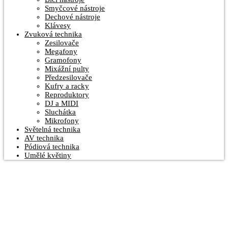
Smyčcové nástroje
Dechové nástroje
Klávesy
Zvuková technika
Zesilovače
Megafony
Gramofony
Mixážní pulty
Předzesilovače
Kufry a racky
Reproduktory
DJ a MIDI
Sluchátka
Mikrofony
Světelná technika
AV technika
Pódiová technika
Umělé květiny