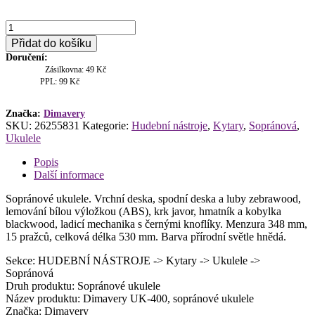
Dimavery
UK-
Přidat do košíku
400,
Doručení:
sopránové
Zásilkovna: 49 Kč
ukulele
PPL: 99 Kč
množství
Značka:
Dimavery
SKU:
26255831
Kategorie:
Hudební nástroje
,
Kytary
,
Sopránová
,
Ukulele
Popis
Další informace
Sopránové ukulele. Vrchní deska, spodní deska a luby zebrawood,
lemování bílou výložkou (ABS), krk javor, hmatník a kobylka
blackwood, ladicí mechanika s černými knoflíky. Menzura 348 mm,
15 pražců, celková délka 530 mm. Barva přírodní světle hnědá.
Sekce: HUDEBNÍ NÁSTROJE -> Kytary -> Ukulele ->
Sopránová
Druh produktu: Sopránové ukulele
Název produktu: Dimavery UK-400, sopránové ukulele
Značka: Dimavery