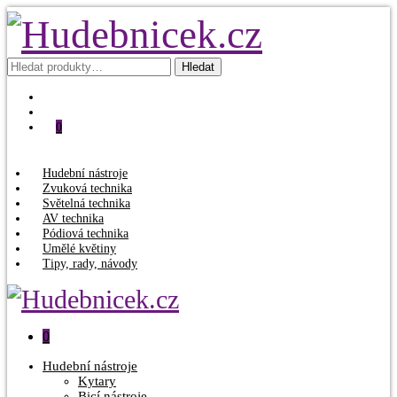
Hledat:
Hledat
0
Hudební nástroje
Zvuková technika
Světelná technika
AV technika
Pódiová technika
Umělé květiny
Tipy, rady, návody
0
Hudební nástroje
Kytary
Bicí nástroje