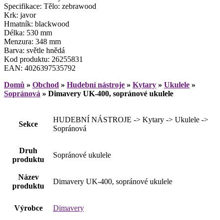
Specifikace: Tělo: zebrawood
Krk: javor
Hmatník: blackwood
Délka: 530 mm
Menzura: 348 mm
Barva: světle hnědá
Kod produktu: 26255831
EAN: 4026397535792
Domů
»
Obchod
»
Hudební nástroje
»
Kytary
»
Ukulele
»
Sopránová
»
Dimavery UK-400, sopránové ukulele
HUDEBNÍ NÁSTROJE -> Kytary -> Ukulele ->
Sekce
Sopránová
Druh
Sopránové ukulele
produktu
Název
Dimavery UK-400, sopránové ukulele
produktu
Výrobce
Dimavery