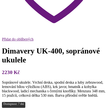
Přidat do oblíbených
Dimavery UK-400, sopránové
ukulele
2230
Kč
Sopránové ukulele. Vrchní deska, spodní deska a luby zebrawood,
lemování bílou výložkou (ABS), krk javor, hmatník a kobylka
blackwood, ladicí mechanika s černými knoflíky. Menzura 348 mm,
15 pražců, celková délka 530 mm. Barva přírodní světle hnědá.
Dostupnost: 7 dní