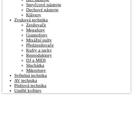
Smyčcové nástroje
Dechové nástroje
Klávesy
Zvuková technika
Zesilovače
Megafony
Gramofony
Mixážní pulty
Předzesilovače
Kufry a racky
Reproduktory
DJ a MIDI
Sluchátka
Mikrofony
Světelná technika
AV technika
Pódiová technika
Umělé květiny