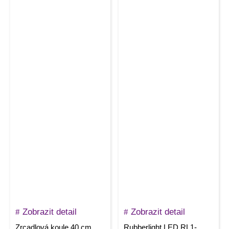
Zobrazit detail
Zobrazit detail
Zrcadlová koule 40 cm,
Rubberlight LED RL1-