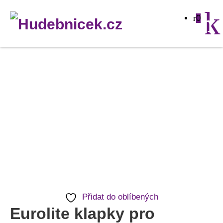
0
Eurolite
klapky
pro
Multiflood
IP
8x10W
RGBW
Wash
množství
Přidat do oblíbených
Eurolite klapky pro