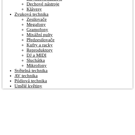
Dechové nástroje
Klávesy
Zvuková technika
Zesilovače
Megafony
Gramofony
Mixážní pulty
Předzesilovače
Kufry a racky
Reproduktory
DJ a MIDI
Sluchátka
Mikrofony
Světelná technika
AV technika
Pódiová technika
Umělé květiny