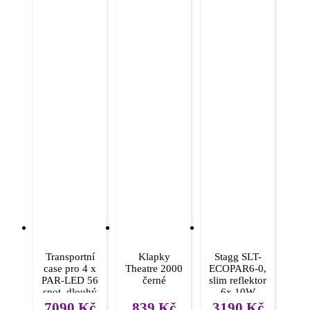
Transportní
Klapky
Stagg SLT-
case pro 4 x
Theatre 2000
ECOPAR6-0,
PAR-LED 56
černé
slim reflektor
spot, dlouhý
6x 10W
RGBWA LED
7090
Kč
839
Kč
3190
Kč