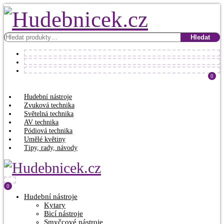
Hledat:
Hledat
0
Hudební nástroje
Zvuková technika
Světelná technika
AV technika
Pódiová technika
Umělé květiny
Tipy, rady, návody
0
Hudební nástroje
Kytary
Bicí nástroje
Smyčcové nástroje