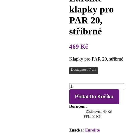
klapky pro
PAR 20,
stříbrné
469
Kč
Klapky pro PAR 20, stříbrné
Dostupnost: 7 dní
Eurolite
klapky
pro
Přidat Do Košíku
PAR
20,
Doručení:
stříbrné
Zásilkovna: 49 Kč
PPL: 99 Kč
množství
Značka:
Eurolite