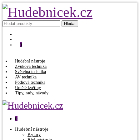
Hledat:
Hledat
0
Hudební nástroje
Zvuková technika
Světelná technika
AV technika
Pódiová technika
Umělé květiny
Tipy, rady, návody
0
Hudební nástroje
Kytary
Bicí nástroje