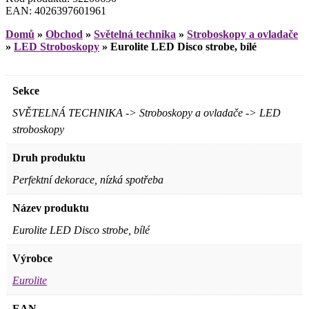
EAN: 4026397601961
Domů
»
Obchod
»
Světelná technika
»
Stroboskopy a ovladače
»
LED Stroboskopy
»
Eurolite LED Disco strobe, bílé
Sekce
SVĚTELNÁ TECHNIKA -> Stroboskopy a ovladače -> LED
stroboskopy
Druh produktu
Perfektní dekorace, nízká spotřeba
Název produktu
Eurolite LED Disco strobe, bílé
Výrobce
Eurolite
EAN