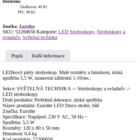
strobe,
Doručení:
bílé
Zásilkovna: 49 Kč
množství
PPL: 99 Kč
Značka:
Eurolite
SKU:
52200650
Kategorie:
LED Stroboskopy
,
Stroboskopy a
ovladače
,
Světelná technika
Popis
Další informace
LEDkový párty stroboskop. Malé rozměry a hmotnost, nízká
spotřeba 5,5 W, nastavení záblesků 1-10/sec.
Sekce: SVĚTELNÁ TECHNIKA -> Stroboskopy a ovladače ->
LED stroboskopy
Druh produktu: Perfektní dekorace, nízká spotřeba
Název produktu: Eurolite LED Disco strobe, bílé
Značka: Eurolite
Specifikace: Napájení: 230 V AC, 50 Hz ~
Spotřeba: 5,5 W
Rozměry: 120 x 80 x 50 mm
Hmotnost: 0,4 kg
Kod produktu: 52200650