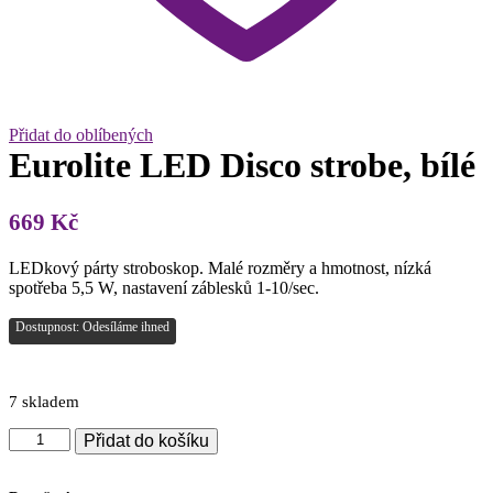
Přidat do oblíbených
Eurolite LED Disco strobe, bílé
669
Kč
LEDkový párty stroboskop. Malé rozměry a hmotnost, nízká
spotřeba 5,5 W, nastavení záblesků 1-10/sec.
Dostupnost: Odesíláme ihned
7 skladem
Eurolite
Přidat do košíku
LED
Disco