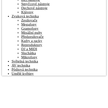
Smyčcové nástroje
Dechové nástroje
Klávesy
Zvuková technika
Zesilovače
Megafony
Gramofony
Mixážní pulty
Předzesilovače
Kufry a racky
Reproduktory
DJ a MIDI
Sluchátka
Mikrofony
Světelná technika
AV technika
Pódiová technika
Umělé květiny