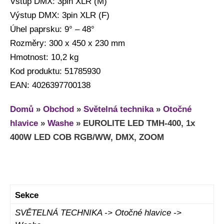
Vstup DMX: 3pin XLR (M)
Výstup DMX: 3pin XLR (F)
Úhel paprsku: 9° – 48°
Rozměry: 300 x 450 x 230 mm
Hmotnost: 10,2 kg
Kod produktu: 51785930
EAN: 4026397700138
Domů
»
Obchod
»
Světelná technika
»
Otočné
hlavice
»
Washe
»
EUROLITE LED TMH-400, 1x
400W LED COB RGB/WW, DMX, ZOOM
Sekce
SVĚTELNÁ TECHNIKA -> Otočné hlavice ->