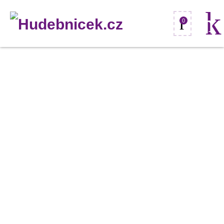
0
EUROLITE
LED
TMH-
400,
1x
400W
LED
COB
RGB/WW,
DMX,
ZOOM