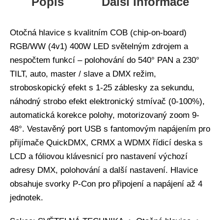
Popis
Další Informace
Otočná hlavice s kvalitním COB (chip-on-board)
RGB/WW (4v1) 400W LED světelným zdrojem a
nespočtem funkcí – polohování do 540° PAN a 230°
TILT, auto, master / slave a DMX režim,
stroboskopický efekt s 1-25 záblesky za sekundu,
náhodný strobo efekt elektronický stmívač (0-100%),
automatická korekce polohy, motorizovaný zoom 9-
48°. Vestavěný port USB s fantomovým napájením pro
přijímače QuickDMX, CRMX a WDMX řídicí deska s
LCD a fóliovou klávesnicí pro nastavení výchozí
adresy DMX, polohování a další nastavení. Hlavice
obsahuje svorky P-Con pro připojení a napájení až 4
jednotek.