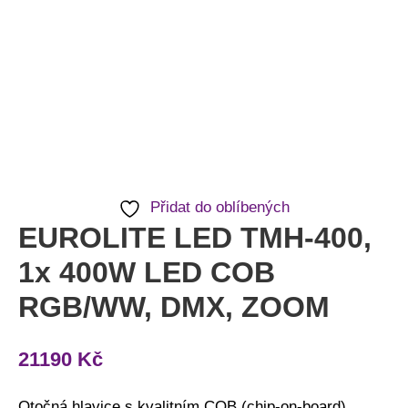
množství
Přidat do oblíbených
EUROLITE LED TMH-400,
1x 400W LED COB
RGB/WW, DMX, ZOOM
21190
Kč
Otočná hlavice s kvalitním COB (chip-on-board)