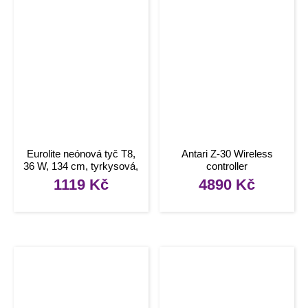
Eurolite neónová tyč T8,
Antari Z-30 Wireless
36 W, 134 cm, tyrkysová,
controller
L
1119
Kč
4890
Kč