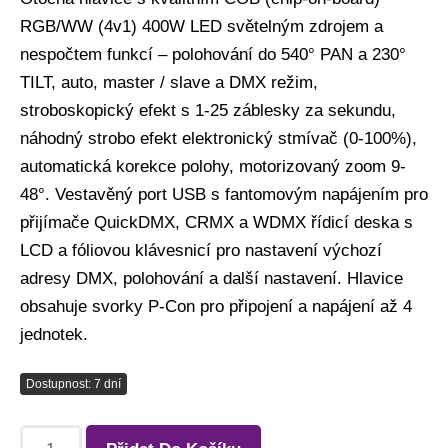
RGB/WW (4v1) 400W LED světelným zdrojem a
nespočtem funkcí – polohování do 540° PAN a 230°
TILT, auto, master / slave a DMX režim,
stroboskopický efekt s 1-25 záblesky za sekundu,
náhodný strobo efekt elektronický stmívač (0-100%),
automatická korekce polohy, motorizovaný zoom 9-
48°. Vestavěný port USB s fantomovým napájením pro
přijímače QuickDMX, CRMX a WDMX řídicí deska s
LCD a fóliovou klávesnicí pro nastavení výchozí
adresy DMX, polohování a další nastavení. Hlavice
obsahuje svorky P-Con pro připojení a napájení až 4
jednotek.
Dostupnost: 7 dní