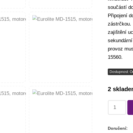
součástí d
Připojení d
zástrčkou. 
zajištění 
sekundární
provoz mus
15560.
Dostupnost: O
2 sklad
Doručení: