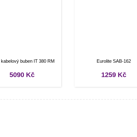
l kabelový buben IT 380 RM
Eurolite SAB-162
5090
Kč
1259
Kč
mace
O nákupu