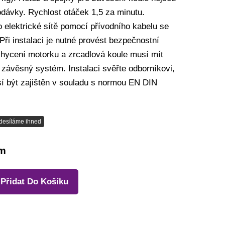
odávky. Rychlost otáček 1,5 za minutu.
o elektrické sítě pomocí přívodního kabelu se
Při instalaci je nutné provést bezpečnostní
uchycení motorku a zrcadlová koule musí mít
 závěsný systém. Instalaci svěřte odborníkovi,
í být zajištěn v souladu s normou EN DIN
desíláme ihned
em
Přidat Do Košíku