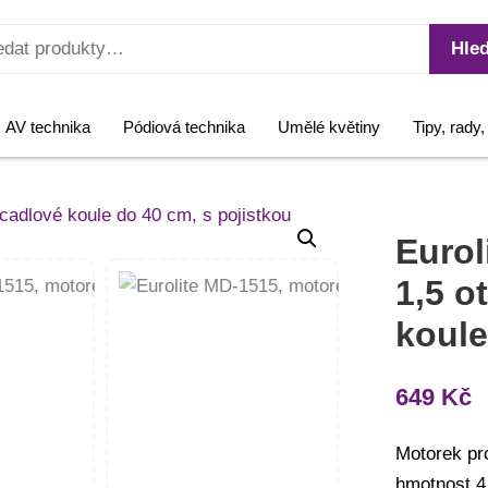
Hled
AV technika
Pódiová technika
Umělé květiny
Tipy, rady
Eurol
1,5 o
koule
649
Kč
Motorek pr
hmotnost 4