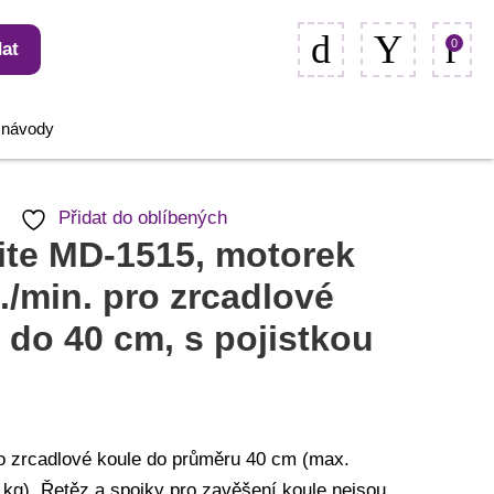
0
at
, návody
Přidat do oblíbených
ite MD-1515, motorek
t./min. pro zrcadlové
 do 40 cm, s pojistkou
o zrcadlové koule do průměru 40 cm (max.
 kg). Řetěz a spojky pro zavěšení koule nejsou