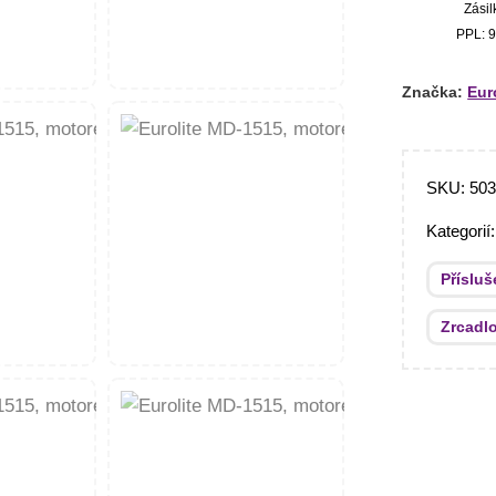
Zásil
PPL: 9
Značka:
Eur
SKU:
50
Kategorií
Přísluš
Zrcadl