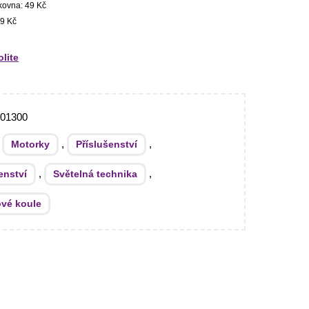
kovna: 49 Kč
9 Kč
olite
301300
:
,
,
Motorky
Příslušenství
,
,
enství
Světelná technika
ové koule