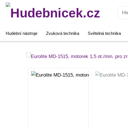
Hledat:
Hudební nástroje
Zvuková technika
Světelná technika
Eurolite
MD-
1515,
motorek
1,5
ot./min.
pro
zrcadlové
koule