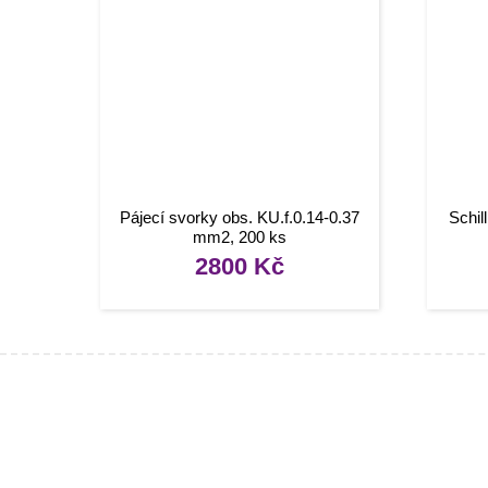
Pájecí svorky obs. KU.f.0.14-0.37
Schil
mm2, 200 ks
2800
Kč
Infor
[social]