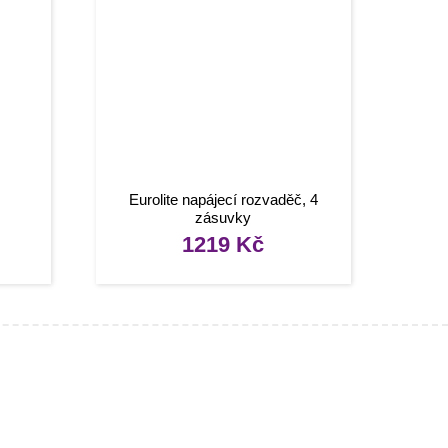
Eurolite napájecí rozvaděč, 4
zásuvky
1219
Kč
Užitečné odkazy