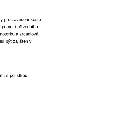
ky pro zavěšení koule
tě pomocí přívodního
 motorku a zrcadlová
í být zajištěn v
m, s pojistkou