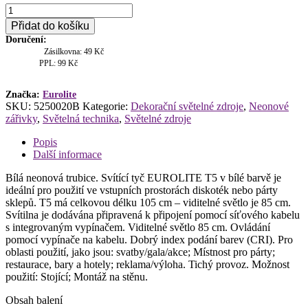
EUROLITE
Neonová
Přidat do košíku
zářivka
Doručení:
105cm,
Zásilkovna: 49 Kč
21W,
PPL: 99 Kč
bílá
množství
Značka:
Eurolite
SKU:
5250020B
Kategorie:
Dekorační světelné zdroje
,
Neonové
zářivky
,
Světelná technika
,
Světelné zdroje
Popis
Další informace
Bílá neonová trubice. Svítící tyč EUROLITE T5 v bílé barvě je
ideální pro použití ve vstupních prostorách diskoték nebo párty
sklepů. T5 má celkovou délku 105 cm – viditelné světlo je 85 cm.
Svítilna je dodávána připravená k připojení pomocí síťového kabelu
s integrovaným vypínačem. Viditelné světlo 85 cm. Ovládání
pomocí vypínače na kabelu. Dobrý index podání barev (CRI). Pro
oblasti použití, jako jsou: svatby/gala/akce; Místnost pro párty;
restaurace, bary a hotely; reklama/výloha. Tichý provoz. Možnost
použití: Stojící; Montáž na stěnu.
Obsah balení