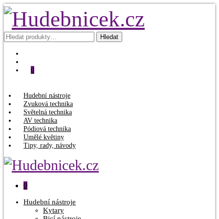
Hledat:
Hledat
0
Hudební nástroje
Zvuková technika
Světelná technika
AV technika
Pódiová technika
Umělé květiny
Tipy, rady, návody
0
Hudební nástroje
Kytary
Bicí nástroje