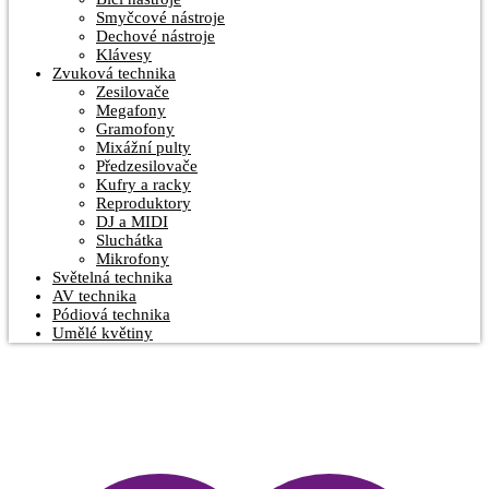
Smyčcové nástroje
Dechové nástroje
Klávesy
Zvuková technika
Zesilovače
Megafony
Gramofony
Mixážní pulty
Předzesilovače
Kufry a racky
Reproduktory
DJ a MIDI
Sluchátka
Mikrofony
Světelná technika
AV technika
Pódiová technika
Umělé květiny