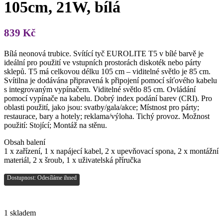
105cm, 21W, bílá
839
Kč
Bílá neonová trubice. Svítící tyč EUROLITE T5 v bílé barvě je
ideální pro použití ve vstupních prostorách diskoték nebo párty
sklepů. T5 má celkovou délku 105 cm – viditelné světlo je 85 cm.
Svítilna je dodávána připravená k připojení pomocí síťového kabelu
s integrovaným vypínačem. Viditelné světlo 85 cm. Ovládání
pomocí vypínače na kabelu. Dobrý index podání barev (CRI). Pro
oblasti použití, jako jsou: svatby/gala/akce; Místnost pro párty;
restaurace, bary a hotely; reklama/výloha. Tichý provoz. Možnost
použití: Stojící; Montáž na stěnu.
Obsah balení
1 x zařízení, 1 x napájecí kabel, 2 x upevňovací spona, 2 x montážní
materiál, 2 x šroub, 1 x uživatelská příručka
Dostupnost: Odesíláme ihned
1 skladem