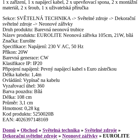
1 x zařízení, 1 x napájecí kabel, 2 x upevňovací spona, 2 x montážní
materiál, 2 x šroub, 1 x uživatelská příručka
Sekce: SVĚTELNÁ TECHNIKA -> Světelné zdroje -> Dekorační
světelné zdroje -> Neonové zářivky
Druh produktu: Barevná neonová trubice
Název produktu: EUROLITE Neonová zářivka 105cm, 21W, bílá
Značka: Eurolite
Specifikace: Napájení: 230 V AC, 50 Hz
Příkon: 20W
Barevná generace: CW
Klasifikace IP: IP20
Připojení napájení: Pevný napájecí kabel s Euro zástrčkou
Délka kabelu: 1,4m
Ovládání: Vypínač na kabelu
Vyzařovací úhel: 360
Barva pouzdra: Bílá
Délka: 108 cm
Průměr: 3,1 cm
Hmotnost: 0,28 kg
Kod produktu: 5250020B
EAN: 4026397148169
Domů
»
Obchod
»
Světelná technika
»
Světelné zdroje
»
Dekorační světelné zdroje
»
Neonové zářivky
»
EUROLITE