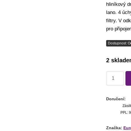
hliníkový 
lano. 4 úc
filtry. V o
pro připoje
Dostupnost: O
2 sklad
Doručení:
Zásil
PPL: 9
Značka:
Eur