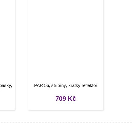
 pásky,
PAR 56, stříbrný, krátký reflektor
ý
709
Kč