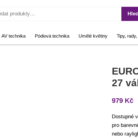
Hled
AV technika
Pódiová technika
Umělé květiny
Tipy, rady
EURO
27 vá
979
Kč
Dostupné v
pro barevné
nebo raylig