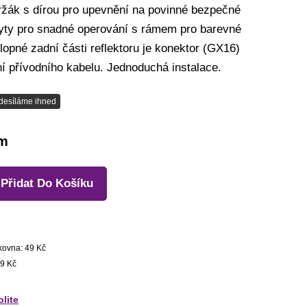
držák s dírou pro upevnění na povinné bezpečné
hyty pro snadné operování s rámem pro barevné
dklopné zadní části reflektoru je konektor (GX16)
ní přívodního kabelu. Jednoduchá instalace.
desíláme ihned
em
Přidat Do Košíku
kovna: 49 Kč
9 Kč
olite