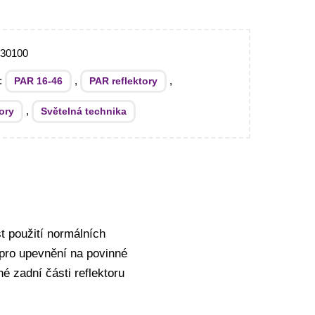
930100
e:
,
,
PAR 16-46
PAR reflektory
,
ory
Světelná technika
t použití normálních
u pro upevnění na povinné
é zadní části reflektoru